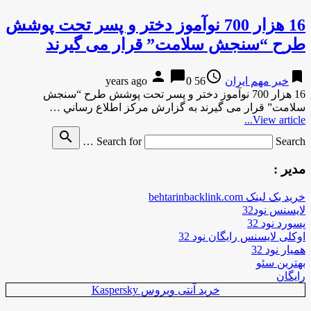
16 هزار 700 نوآموز دختر و پسر تحت پوشش
طرح “سنجش سلامت” قرار می گیرند
person
chat_bubble
access_time
bookmark
خبر مهم ایران
56 years ago
0
16 هزار 700 نوآموز دختر و پسر تحت پوشش طرح “سنجش
سلامت” قرار می گیرند به گزارش مركز اطلاع رساني …
View article...
search
Search for
Search …
مدیر :
خرید بک لینک behtarinbacklink.com
لایسنس نود32
پسورد نود 32
اوکلی لایسنس رایگان نود 32
همیار نود 32
بهترین سئو
رایگان
خرید آنتی ویروس Kaspersky