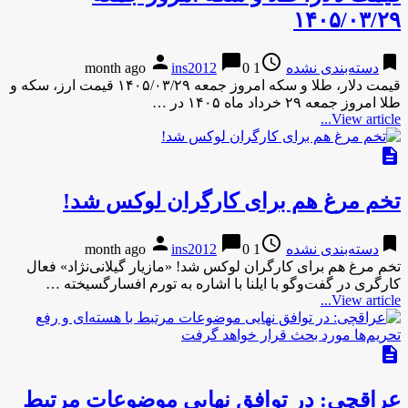
۱۴۰۵/۰۳/۲۹
person
chat_bubble
access_time
bookmark
دسته‌بندی نشده
1 month ago
0
ins2012
قیمت دلار، طلا و سکه امروز جمعه ۱۴۰۵/۰۳/۲۹ قیمت ارز، سکه و
طلا امروز جمعه ٢٩ خرداد ماه ١۴٠۵ در …
View article...
description
تخم مرغ هم برای کارگران لوکس شد!
person
chat_bubble
access_time
bookmark
دسته‌بندی نشده
1 month ago
0
ins2012
تخم مرغ هم برای کارگران لوکس شد! «مازیار گیلانی‌نژاد» فعال
کارگری در گفت‌و‌گو با ایلنا با اشاره به تورم افسارگسیخته …
View article...
description
عراقچی: در توافق نهایی موضوعات مرتبط