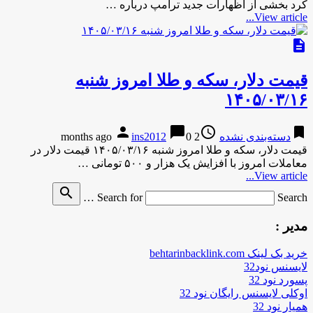
کرد بخشی از اظهارات جدید ترامپ درباره …
View article...
description
قیمت دلار، سکه و طلا امروز شنبه
۱۴۰۵/۰۳/۱۶
person
chat_bubble
access_time
bookmark
دسته‌بندی نشده
2 months ago
0
ins2012
قیمت دلار، سکه و طلا امروز شنبه ۱۴۰۵/۰۳/۱۶ قیمت دلار در
معاملات امروز با افزایش یک هزار و ۵۰۰ تومانی …
View article...
search
Search for
Search …
مدیر :
خرید بک لینک behtarinbacklink.com
لایسنس نود32
پسورد نود 32
اوکلی لایسنس رایگان نود 32
همیار نود 32