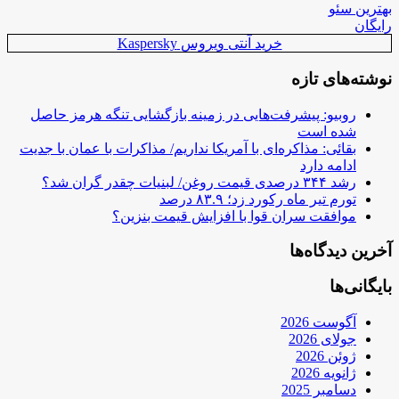
بهترین سئو
رایگان
خرید آنتی ویروس Kaspersky
نوشته‌های تازه
روبیو: پیشرفت‌هایی در زمینه بازگشایی تنگه هرمز حاصل
شده است
بقائی: مذاکره‌ای با آمریکا نداریم/ مذاکرات با عمان با جدیت
ادامه دارد
رشد ۳۴۴ درصدی قیمت روغن/ لبنیات چقدر گران شد؟
تورم تیر ماه رکورد زد؛ ۸۳.۹ درصد
موافقت سران قوا با افزایش قیمت بنزین؟
آخرین دیدگاه‌ها
بایگانی‌ها
آگوست 2026
جولای 2026
ژوئن 2026
ژانویه 2026
دسامبر 2025