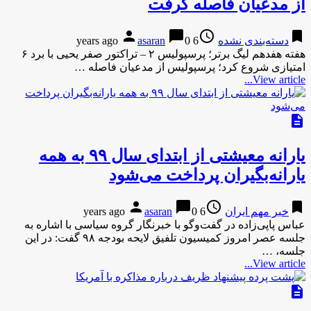
از مدعیان فاصله گرفت
person
chat_bubble
access_time
bookmark
دسته‌بندی نشده
6 years ago
0
asaran
هفته هفدهم لیگ برتر؛ پرسپولیس ۲ – تراکتور صفر یحیی با برد ۶
امتیازی شروع کرد؛ پرسپولیس از مدعیان فاصله …
View article...
description
یارانه معیشتی از ابتدای سال ۹۹ به همه
یارانه‌بگیران پرداخت می‌شود
person
chat_bubble
access_time
bookmark
خبر مهم ایران
6 years ago
0
asaran
عباس پاپی‌زاده در گفت‌وگو با خبرنگار گروه سیاسی با اشاره به
جلسه عصر امروز کمیسیون تلفیق لایحه بودجه ۹۸ گفت: در این
جلسه، …
View article...
description