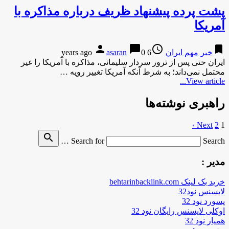
پشت پرده پیشنهاد ظریف درباره مذاکره با
آمریکا
person
chat_bubble
access_time
bookmark
خبر مهم ایران
6 years ago
0
asaran
ایران حتی پس از ترور سردار سلیمانی، مذاکره با آمریکا را غیر
محتمل نمی‌داند؛ به شرط آنکه آمریکا تغییر رویه …
View article...
راهبری نوشته‌ها
Next ›
2
1
search
Search for
Search …
مدیر :
خرید بک لینک behtarinbacklink.com
لایسنس نود32
پسورد نود 32
اوکلی لایسنس رایگان نود 32
همیار نود 32