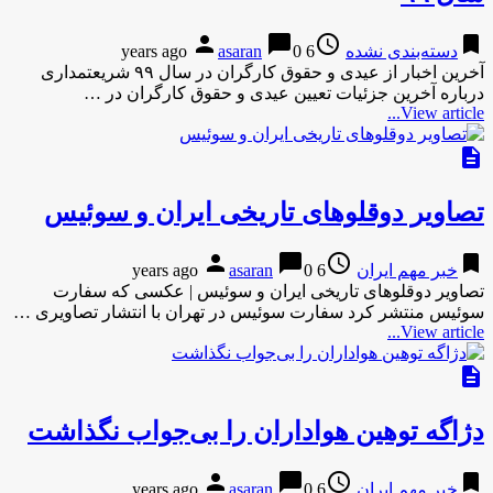
person
chat_bubble
access_time
bookmark
دسته‌بندی نشده
6 years ago
0
asaran
آخرین اخبار از عیدی و حقوق کارگران در سال ۹۹ شریعتمداری
درباره آخرین جزئیات تعیین عیدی و حقوق کارگران در …
View article...
description
تصاویر دوقلوهای تاریخی ایران و سوئیس
person
chat_bubble
access_time
bookmark
خبر مهم ایران
6 years ago
0
asaran
تصاویر دوقلوهای تاریخی ایران و سوئیس | عکسی که سفارت
سوئیس منتشر کرد سفارت سوئیس در تهران با انتشار تصاویری …
View article...
description
دژاگه توهین هواداران را بی‌جواب نگذاشت
person
chat_bubble
access_time
bookmark
خبر مهم ایران
6 years ago
0
asaran