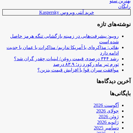
بهترین سئو
رایگان
خرید آنتی ویروس Kaspersky
نوشته‌های تازه
روبیو: پیشرفت‌هایی در زمینه بازگشایی تنگه هرمز حاصل
شده است
بقائی: مذاکره‌ای با آمریکا نداریم/ مذاکرات با عمان با جدیت
ادامه دارد
رشد ۳۴۴ درصدی قیمت روغن/ لبنیات چقدر گران شد؟
تورم تیر ماه رکورد زد؛ ۸۳.۹ درصد
موافقت سران قوا با افزایش قیمت بنزین؟
آخرین دیدگاه‌ها
بایگانی‌ها
آگوست 2026
جولای 2026
ژوئن 2026
ژانویه 2026
دسامبر 2025