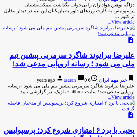
دژاگه توهین هواداران را بی‌جواب نگذاشت نیمکت‌نشینان
پرسپولیس به کارت زردهای داور به بازیکنان این تیم در دیدار مقابل
تراکتور …
View article...
description
علیرضا بیرانوند شاگرد سرمربی پیشین تیم
ملی می شود ؛ رسانه اروپایی مدعی شد!
person
chat_bubble
access_time
bookmark
خبر مهم ایران
6 years ago
0
asaran
علیرضا بیرانوند شاگرد سرمربی پیشین تیم ملی می شود ؛ رسانه
اروپایی مدعی شد! سایت «lalibre» بلژیک، در گزارشی تایید …
View article...
description
یحیی با برد ۶ امتیازی شروع کرد؛ پرسپولیس