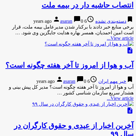
انتصاب حاشیه دار در بیمه ملت
person
chat_bubble
access_time
bookmark
دسته‌بندی نشده
6 years ago
0
asaran
برخی منابع خبر دادند با برکنار شدن مدیرعامل بیمه ملت، قرار
است امین احمدیان، همسر بهاره هدایت جایگزین وی شود. …
View article...
description
آب و هوا از امروز تا آخر هفته چگونه است؟
person
chat_bubble
access_time
bookmark
خبر مهم ایران
6 years ago
0
asaran
آب و هوا از امروز تا آخر هفته چگونه است؟ مدیر کل پیش بینی و
هشدار سریع سازمان شناسی کشور …
View article...
description
آخرین اخبار از عیدی و حقوق کارگران در
سال ۹۹