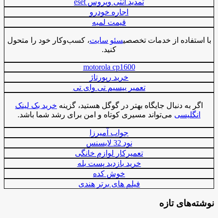
تمدید آنتی ویروس eset
اجاره خودرو
قیمت لمبه
با استفاده از خدمات تخصصی
سئو سایت
، کسب‌وکار خود را متحول
کنید.
motorola cp1600
خرید رپورتاژ
تعمیر بیسیم تی وای تی
اگر به دنبال جایگاه بهتر در گوگل هستید، گزینه
خرید بک لینک
انگلیسی
می‌تواند مسیری کوتاه و امن برای رشد شما باشد.
جواب آمیرزا
نود 32 لایسنس
تعمیرکار لوازم خانگی
خرید بازدید پست بله
خوش کده
فیلم های برتر هندی
نوشته‌های تازه