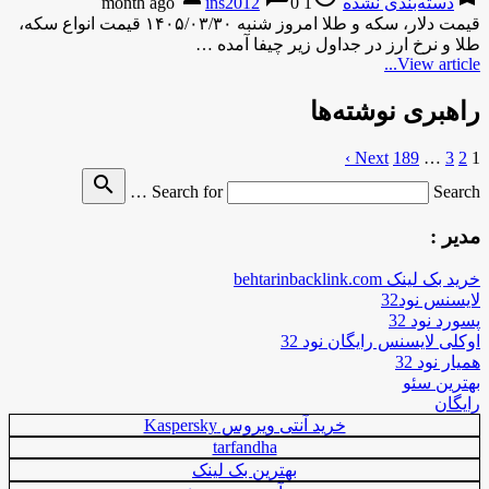
دسته‌بندی نشده
1 month ago
0
ins2012
قیمت دلار، سکه و طلا امروز شنبه ۱۴۰۵/۰۳/۳۰ قیمت انواع سکه،
طلا و نرخ ارز در جداول زیر چیفا آمده …
View article...
راهبری نوشته‌ها
Next ›
189
…
3
2
1
search
Search for
Search …
مدیر :
خرید بک لینک behtarinbacklink.com
لایسنس نود32
پسورد نود 32
اوکلی لایسنس رایگان نود 32
همیار نود 32
بهترین سئو
رایگان
خرید آنتی ویروس Kaspersky
tarfandha
بهترین بک لینک