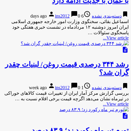
با عمان با جدیت ادامه دارد
person
chat_bubble
access_time
bookmark
دسته‌بندی نشده
6 days ago
0
ins2012
اسماعیل بقائی، سخنگوی وزارت امور خارجه جمهوری اسلامی
ایران امروز دوشنبه ۱۲ مردادماه در نشست خبری هفتگی خود
پاسخگوی سئوالات …
View article...
description
رشد ۳۴۴ درصدی قیمت روغن/ لبنیات چقدر
گران شد؟
person
chat_bubble
access_time
bookmark
دسته‌بندی نشده
1 week ago
0
ins2012
بررسی گزارش مرکز آمار ایران از تغییرات قیمت کالا‌های خوراکی
در تیرماه نشان می‌دهد اگرچه قیمت برخی اقلام نسبت به …
View article...
description
تورم تیر ماه رکورد زد؛ ۸۳.۹ درصد