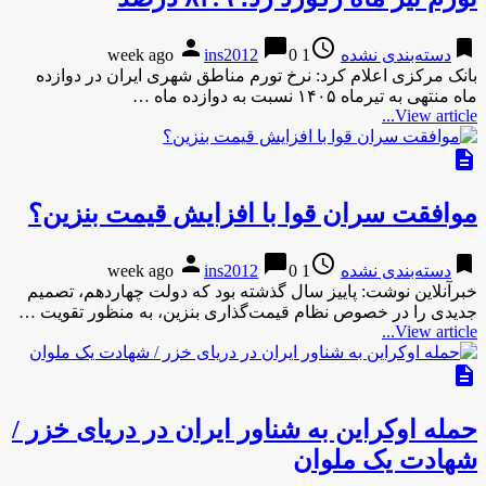
person
chat_bubble
access_time
bookmark
دسته‌بندی نشده
1 week ago
0
ins2012
بانک مرکزی اعلام کرد: نرخ تورم مناطق شهری ایران در دوازده
ماه منتهی به تیرماه ۱۴۰۵ نسبت به دوازده ماه …
View article...
description
موافقت سران قوا با افزایش قیمت بنزین؟
person
chat_bubble
access_time
bookmark
دسته‌بندی نشده
1 week ago
0
ins2012
خبرآنلاین نوشت: پاییز سال گذشته بود که دولت چهاردهم، تصمیم
جدیدی را در خصوص نظام قیمت‌گذاری بنزین، به منظور تقویت …
View article...
description
حمله اوکراین به شناور ایران در دریای خزر /
شهادت یک ملوان