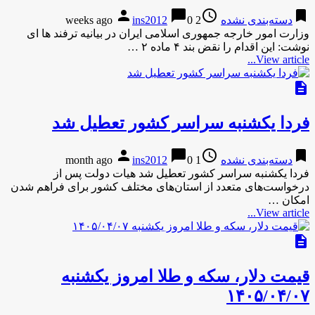
person
chat_bubble
access_time
bookmark
دسته‌بندی نشده
2 weeks ago
0
ins2012
وزارت امور خارجه جمهوری اسلامی ایران در بیانیه ترفند ها ای
نوشت: این اقدام را نقض بند ۴ ماده ۲ …
View article...
description
فردا یکشنبه سراسر کشور تعطیل شد
person
chat_bubble
access_time
bookmark
دسته‌بندی نشده
1 month ago
0
ins2012
فردا یکشنبه سراسر کشور تعطیل شد هیات دولت پس از
درخواست‌های متعدد از استان‌های مختلف کشور برای فراهم شدن
امکان …
View article...
description
قیمت دلار، سکه و طلا امروز یکشنبه
۱۴۰۵/۰۴/۰۷