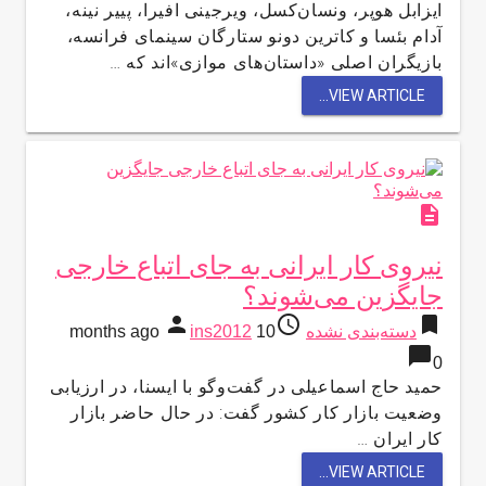
ایزابل هوپر، ونسان‌کسل، ویرجینی افیرا، پییر نینه،
آدام بئسا و کاترین دونو ستارگان سینمای فرانسه،
بازیگران اصلی «داستان‌های موازی»‌اند که …
VIEW ARTICLE...
description
نیروی کار ایرانی به جای اتباع خارجی
جایگزین می‌شوند؟
person
access_time
bookmark
دسته‌بندی نشده
10 months ago
ins2012
chat_bubble
0
حمید حاج اسماعیلی در گفت‌وگو با ایسنا، در ارزیابی
وضعیت بازار کار کشور گفت: در حال حاضر بازار
کار ایران …
VIEW ARTICLE...