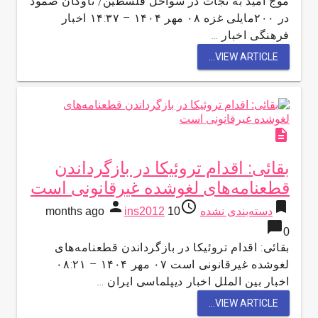
موج امید به نجات در سواحل فلسطین/ ناوگان صمود
در ۲۰۰مایلی غزه ۰۸ مهر ۱۴۰۴ – ۱۴:۳۷ اخبار
فرهنگی اخبار …
VIEW ARTICLE...
description
بقائی: اقدام تروئیکا در بازگرداندن
قطعنامه‌های لغوشده غیرقانونی است
person
access_time
bookmark
دسته‌بندی نشده
10 months ago
ins2012
chat_bubble
0
بقائی: اقدام تروئیکا در بازگرداندن قطعنامه‌های
لغوشده غیرقانونی است ۰۷ مهر ۱۴۰۴ – ۰۸:۲۱
اخبار بین الملل اخبار دیپلماسی ایران …
VIEW ARTICLE...