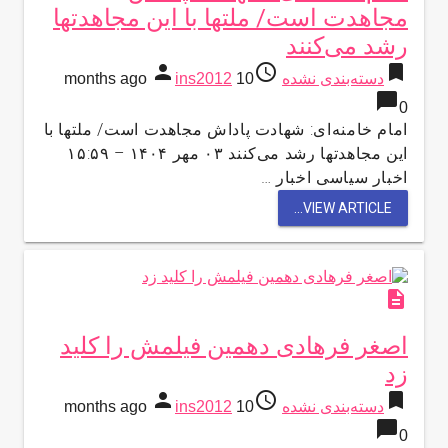
مجاهدت است/ ملتها با این مجاهدتها
رشد می‌کنند
person
access_time
bookmark
دسته‌بندی نشده
10 months ago
ins2012
chat_bubble
0
امام خامنه‌ای: شهادت پاداش مجاهدت است/ ملتها با
این مجاهدتها رشد می‌کنند ۰۳ مهر ۱۴۰۴ – ۱۵:۵۹
اخبار سیاسی اخبار …
VIEW ARTICLE...
description
اصغر فرهادی دهمین فیلمش را کلید
زد
person
access_time
bookmark
دسته‌بندی نشده
10 months ago
ins2012
chat_bubble
0