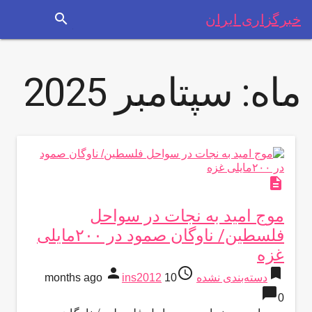
search
خبرگزاری ایران
ماه:
سپتامبر 2025
description
موج امید به نجات در سواحل
فلسطین/ ناوگان صمود در ۲۰۰مایلی
غزه
person
access_time
bookmark
دسته‌بندی نشده
10 months ago
ins2012
chat_bubble
0