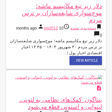
دلار زیر تیغ مکانیسم ماشه؛
موج‌سواری شایعه‌سازان بر ترس
مردم
person
access_time
bookmark
دسته‌بندی نشده
10 months ago
ins2012
chat_bubble
0
دلار زیر تیغ مکانیسم ماشه؛ موج‌سواری شایعه‌سازان
بر ترس مردم ۳۰ شهريور ۱۴۰۴ – ۱۴:۳۵ اخبار
اقتصادی اخبار پول | …
VIEW ARTICLE...
description
پنتاگون: کمک‌های نظامی به لتونی،
لیتوانی و استونی قطع می‌شود