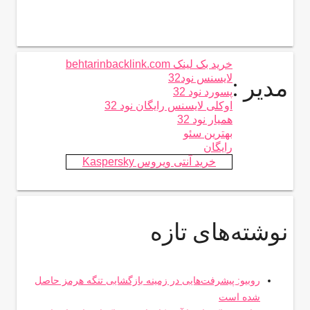
خرید بک لینک behtarinbacklink.com
لایسنس نود32
مدیر :
پسورد نود 32
اوکلی لایسنس رایگان نود 32
همیار نود 32
بهترین سئو
رایگان
خرید آنتی ویروس Kaspersky
نوشته‌های تازه
روبیو: پیشرفت‌هایی در زمینه بازگشایی تنگه هرمز حاصل
شده است