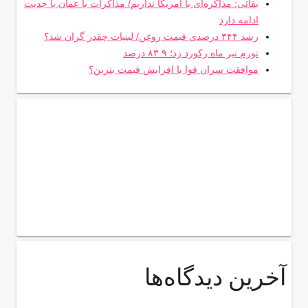
بقائی: مذاکره‌ای با آمریکا نداریم/ مذاکرات با عمان با جدیت
ادامه دارد
رشد ۳۴۴ درصدی قیمت روغن/ لبنیات چقدر گران شد؟
تورم تیر ماه رکورد زد؛ ۸۳.۹ درصد
موافقت سران قوا با افزایش قیمت بنزین؟
آخرین دیدگاه‌ها