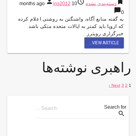
person
access_time
bookmark
دسته‌بندی نشده
10 months ago
ins2012
chat_bubble
0
به گفته منابع آگاه، واشنگتن به روشنی اعلام کرده
که اروپا باید کمتر به ایالات متحده متکی باشد.
خبرگزاری رویترز …
VIEW ARTICLE...
راهبری نوشته‌ها
Next ›
3
2
1
Search for
Search …
search