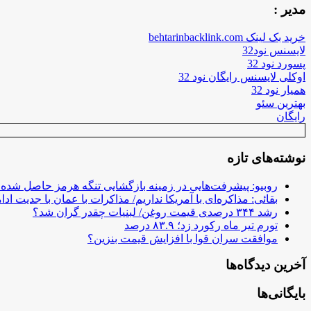
مدیر :
خرید بک لینک behtarinbacklink.com
لایسنس نود32
پسورد نود 32
اوکلی لایسنس رایگان نود 32
همیار نود 32
بهترین سئو
رایگان
نوشته‌های تازه
روبیو: پیشرفت‌هایی در زمینه بازگشایی تنگه هرمز حاصل شده
بقائی: مذاکره‌ای با آمریکا نداریم/ مذاکرات با عمان با جدیت ادام
رشد ۳۴۴ درصدی قیمت روغن/ لبنیات چقدر گران شد؟
تورم تیر ماه رکورد زد؛ ۸۳.۹ درصد
موافقت سران قوا با افزایش قیمت بنزین؟
آخرین دیدگاه‌ها
بایگانی‌ها