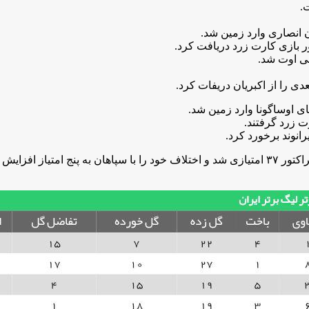
پرسپولیس در اولین تجربه هدایت یحیی‌ گل‌محمدی، با پیروزی مقابل تراکتور ۳۷ امتیازی شد و اختلا