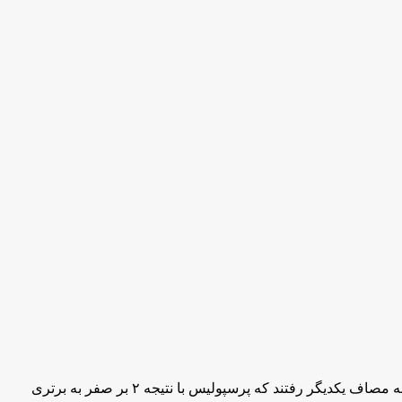
تیم‌های پرسپولیس و تراکتور تبریز در چارچوب هفته هفدهم مسابقات لیگ برتر فوتبال، از ساعت ۱۵:۱۵ امروز (یکشنبه) در ورزشگاه آزادی به مصاف یکدیگر رفتند که پرسپولیس با نتیجه ۲ بر صفر به برتری