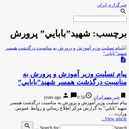
خبرگزاری ایران
search
برچسب:
شهيد”بابايي” پرورش
description
پيام تسليت وزير آموزش و پرورش به
مناسبت درگذشت همسر شهيد”بابايي”
person
chat_bubble
access_time
bookmark
خبر مهم ایران
56 years ago
0
پيام تسليت وزير آموزش و پرورش به مناسبت درگذشت همسر
شهيد”بابايي” به گزارش مركز اطلاع رساني و روابط عمومي
وزارت …
View article...
search
Search for
Search …