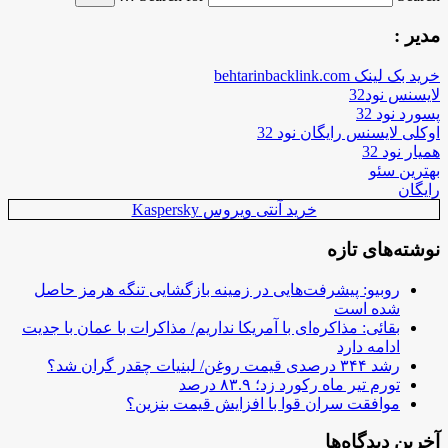
مدیر :
خرید بک لینک behtarinbacklink.com
لایسنس نود32
پسورد نود 32
اوکلی لایسنس رایگان نود 32
همیار نود 32
بهترین سئو
رایگان
خرید آنتی ویروس Kaspersky
نوشته‌های تازه
روبیو: پیشرفت‌هایی در زمینه بازگشایی تنگه هرمز حاصل
شده است
بقائی: مذاکره‌ای با آمریکا نداریم/ مذاکرات با عمان با جدیت
ادامه دارد
رشد ۳۴۴ درصدی قیمت روغن/ لبنیات چقدر گران شد؟
تورم تیر ماه رکورد زد؛ ۸۳.۹ درصد
موافقت سران قوا با افزایش قیمت بنزین؟
آخرین دیدگاه‌ها