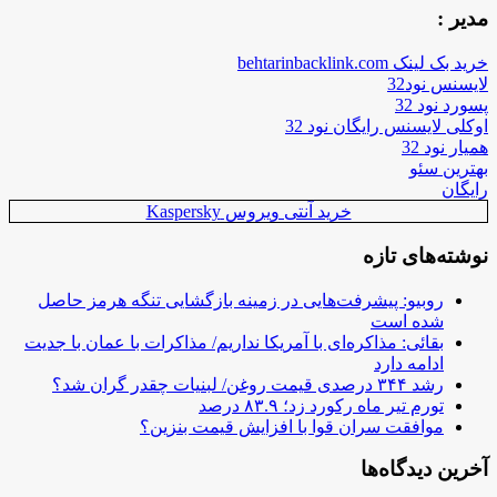
مدیر :
خرید بک لینک behtarinbacklink.com
لایسنس نود32
پسورد نود 32
اوکلی لایسنس رایگان نود 32
همیار نود 32
بهترین سئو
رایگان
خرید آنتی ویروس Kaspersky
نوشته‌های تازه
روبیو: پیشرفت‌هایی در زمینه بازگشایی تنگه هرمز حاصل
شده است
بقائی: مذاکره‌ای با آمریکا نداریم/ مذاکرات با عمان با جدیت
ادامه دارد
رشد ۳۴۴ درصدی قیمت روغن/ لبنیات چقدر گران شد؟
تورم تیر ماه رکورد زد؛ ۸۳.۹ درصد
موافقت سران قوا با افزایش قیمت بنزین؟
آخرین دیدگاه‌ها