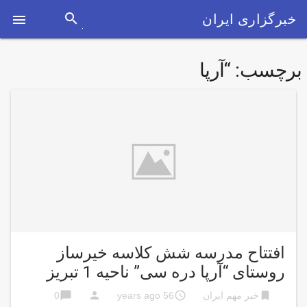
search
خبرگزاری ایران

برچسب:
“آرپا
افتتاح مدرسه شش کلاسه خیرساز
روستای “آرپا دره سی” ناحیه 1 تبریز
chat_bubble
person
access_time
bookmark
خبر مهم ایران
56 years ago
0