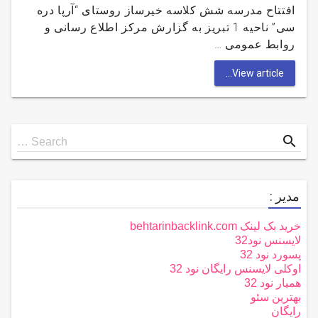
افتتاح مدرسه شش کلاسه خیرساز روستای “آرپا دره
سی” ناحیه 1 تبریز به گزارش مرکز اطلاع رسانی و
روابط عمومی …
View article...
Search
search
Search …
for
مدیر :
خرید بک لینک behtarinbacklink.com
لایسنس نود32
پسورد نود 32
اوکلی لایسنس رایگان نود 32
همیار نود 32
بهترین سئو
رایگان