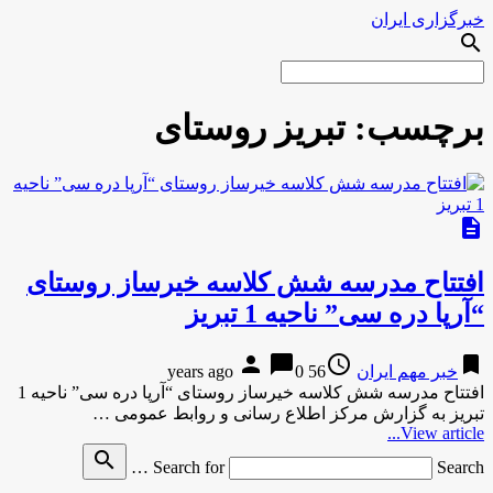
خبرگزاری ایران
search
برچسب:
تبریز روستای
description
افتتاح مدرسه شش کلاسه خیرساز روستای
“آرپا دره سی” ناحیه 1 تبریز
person
chat_bubble
access_time
bookmark
خبر مهم ایران
56 years ago
0
افتتاح مدرسه شش کلاسه خیرساز روستای “آرپا دره سی” ناحیه 1
تبریز به گزارش مرکز اطلاع رسانی و روابط عمومی …
View article...
search
Search for
Search …