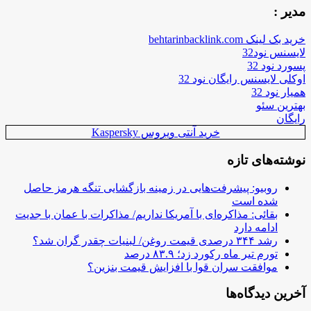
مدیر :
خرید بک لینک behtarinbacklink.com
لایسنس نود32
پسورد نود 32
اوکلی لایسنس رایگان نود 32
همیار نود 32
بهترین سئو
رایگان
خرید آنتی ویروس Kaspersky
نوشته‌های تازه
روبیو: پیشرفت‌هایی در زمینه بازگشایی تنگه هرمز حاصل
شده است
بقائی: مذاکره‌ای با آمریکا نداریم/ مذاکرات با عمان با جدیت
ادامه دارد
رشد ۳۴۴ درصدی قیمت روغن/ لبنیات چقدر گران شد؟
تورم تیر ماه رکورد زد؛ ۸۳.۹ درصد
موافقت سران قوا با افزایش قیمت بنزین؟
آخرین دیدگاه‌ها