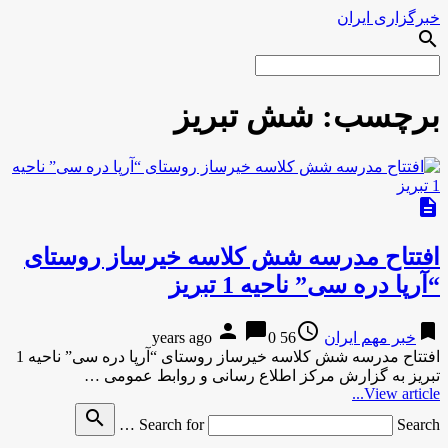
خبرگزاری ایران
search
برچسب:
شش تبریز
description
افتتاح مدرسه شش کلاسه خیرساز روستای
“آرپا دره سی” ناحیه 1 تبریز
person
chat_bubble
access_time
bookmark
خبر مهم ایران
56 years ago
0
افتتاح مدرسه شش کلاسه خیرساز روستای “آرپا دره سی” ناحیه 1
تبریز به گزارش مرکز اطلاع رسانی و روابط عمومی …
View article...
search
Search for
Search …