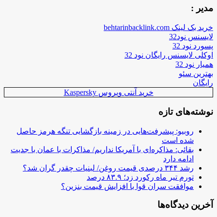
مدیر :
خرید بک لینک behtarinbacklink.com
لایسنس نود32
پسورد نود 32
اوکلی لایسنس رایگان نود 32
همیار نود 32
بهترین سئو
رایگان
خرید آنتی ویروس Kaspersky
نوشته‌های تازه
روبیو: پیشرفت‌هایی در زمینه بازگشایی تنگه هرمز حاصل
شده است
بقائی: مذاکره‌ای با آمریکا نداریم/ مذاکرات با عمان با جدیت
ادامه دارد
رشد ۳۴۴ درصدی قیمت روغن/ لبنیات چقدر گران شد؟
تورم تیر ماه رکورد زد؛ ۸۳.۹ درصد
موافقت سران قوا با افزایش قیمت بنزین؟
آخرین دیدگاه‌ها