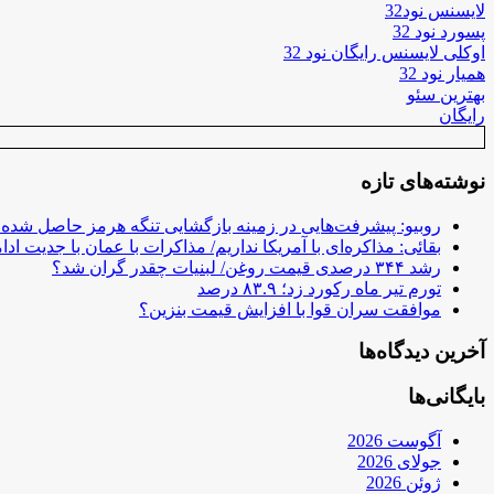
لایسنس نود32
پسورد نود 32
اوکلی لایسنس رایگان نود 32
همیار نود 32
بهترین سئو
رایگان
نوشته‌های تازه
روبیو: پیشرفت‌هایی در زمینه بازگشایی تنگه هرمز حاصل شده
بقائی: مذاکره‌ای با آمریکا نداریم/ مذاکرات با عمان با جدیت ادام
رشد ۳۴۴ درصدی قیمت روغن/ لبنیات چقدر گران شد؟
تورم تیر ماه رکورد زد؛ ۸۳.۹ درصد
موافقت سران قوا با افزایش قیمت بنزین؟
آخرین دیدگاه‌ها
بایگانی‌ها
آگوست 2026
جولای 2026
ژوئن 2026