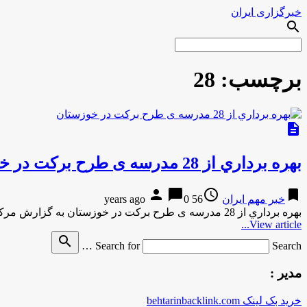
خبرگزاری ایران
search
برچسب:
28
description
بهره برداري از 28 مدرسه ی طرح بركت در خوزستان
person
chat_bubble
access_time
bookmark
خبر مهم ایران
56 years ago
0
بهره برداري از 28 مدرسه ی طرح بركت در خوزستان به گزارش مركز اطلاع رساني و روابط عمومي وزارت آموزش …
View article...
search
Search for
Search …
مدیر :
خرید بک لینک behtarinbacklink.com