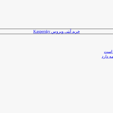
خرید آنتی ویروس Kaspersky
 است
ه دارد