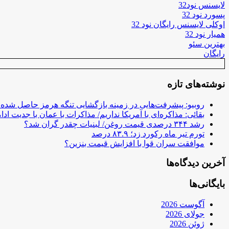
لایسنس نود32
پسورد نود 32
اوکلی لایسنس رایگان نود 32
همیار نود 32
بهترین سئو
رایگان
نوشته‌های تازه
روبیو: پیشرفت‌هایی در زمینه بازگشایی تنگه هرمز حاصل شده
بقائی: مذاکره‌ای با آمریکا نداریم/ مذاکرات با عمان با جدیت ادام
رشد ۳۴۴ درصدی قیمت روغن/ لبنیات چقدر گران شد؟
تورم تیر ماه رکورد زد؛ ۸۳.۹ درصد
موافقت سران قوا با افزایش قیمت بنزین؟
آخرین دیدگاه‌ها
بایگانی‌ها
آگوست 2026
جولای 2026
ژوئن 2026