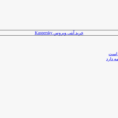
خرید آنتی ویروس Kaspersky
 است
ه دارد