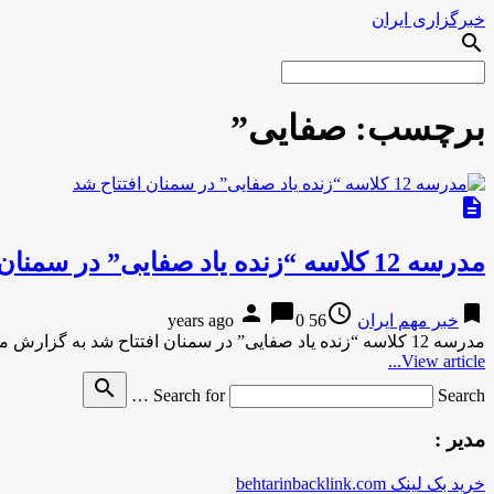
خبرگزاری ایران
search
برچسب:
صفایی”
description
مدرسه 12 کلاسه “زنده‌ یاد صفایی” در سمنان افتتاح شد
person
chat_bubble
access_time
bookmark
خبر مهم ایران
56 years ago
0
مدرسه 12 کلاسه “زنده‌ یاد صفایی” در سمنان افتتاح شد به گزارش مركز اطلاع رسانی وروابط عمومی وزارت آموزش وپرورش …
View article...
search
Search for
Search …
مدیر :
خرید بک لینک behtarinbacklink.com