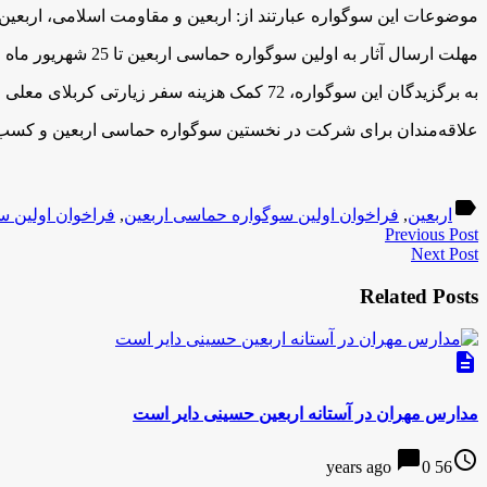
موضوعات این سوگواره عبارتند از: اربعین و مقاومت اسلامی، اربعین و
مهلت ارسال آثار به اولین سوگواره حماسی اربعین تا 25 شهریور ماه جاری است.
به برگزیدگان این سوگواره، 72 کمک هزینه سفر زیارتی کربلای معلی اعطا خواهد شد.
علاقه‌مندان برای شرکت در نخستین سوگواره حماسی اربعین و کسب اطلاعات بیشتر، می‌توانند به سایت baeenart.ir
label
اربعین
,
فراخوان اولین سوگواره حماسی اربعین
,
فراخوان اولین س
Previous Post
Next Post
Related Posts
description
مدارس مهران در آستانه اربعین حسینی دایر است
chat_bubble
access_time
0
56 years ago