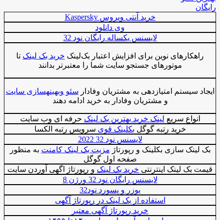
رایگان
خرید آنتی ویروس Kaspersky
وی دانلود
لایسنس یکساله رایگان نود 32
راهکارهای نوین برای ‌افزایش اعتبار بک‌لینک
خرید بک لینک
تا
موتورهای جستجو سایت شما را معتبرتر بدانند
ایجاد سیستم امتیازدهی به مشتریان وفادار
سئو وبهینهسازی سایت
و مشتریان وفادار به خرید ادامه دهند
انواع سریع
لینک خرید بهترین بک لینک
حرفه ای وب سایت
خرید رتبه گوگل
بکلینک قوی
سرویس رتبه الکسا
لایسنس نود 32 2022
بک لینک سازی بکلینک و رپورتاژ
مزیت بک لینک کامنت
به منظور
صفحه اول گوگل
قیمت بک لینک اینترنتی
خرید بک لینک
و رپورتاژ اگهی آوردن سایت
لایسنس رایگان نود 32 ورژن 8
یوزر و پسورد نود32
استفاده از بک لینک در رپورتاژ آگهی
خرید رپورتاژ آگهی معتبر