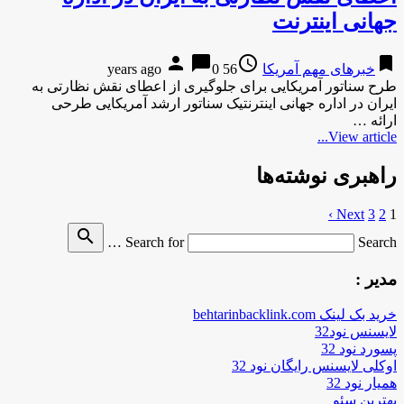
جهانی اینترنت
person
chat_bubble
access_time
bookmark
خبرهای مهم آمریکا
56 years ago
0
طرح سناتور آمریکایی برای جلوگیری از اعطای نقش نظارتی به
ایران در اداره جهانی اینترنتیک سناتور ارشد آمریکایی طرحی
ارائه …
View article...
راهبری نوشته‌ها
Next ›
3
2
1
search
Search for
Search …
مدیر :
خرید بک لینک behtarinbacklink.com
لایسنس نود32
پسورد نود 32
اوکلی لایسنس رایگان نود 32
همیار نود 32
بهترین سئو