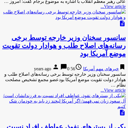
عالی رهبر معظم انقلاب با اشاره به موضوع برجام گفت: امروز …
View article...
description
سانسور سخنان وزیر خارجه توسط برخی
رسانه‌های اصلاح طلب و هوادار دولت تقویت
موضع آمریکا بود
person
chat_bubble
access_time
bookmark
خبرهای مهم آمریکا
56 years ago
0
سانسور سخنان وزیر خارجه توسط برخی رسانه‌های اصلاح طلب و
هوادار دولت تقویت موضع آمریکا بودعضو مجمع تشخیص مصلحت
نظام …
View article...
description
یکی از بستر‌های نفوذ، عواطف افراد نسبت