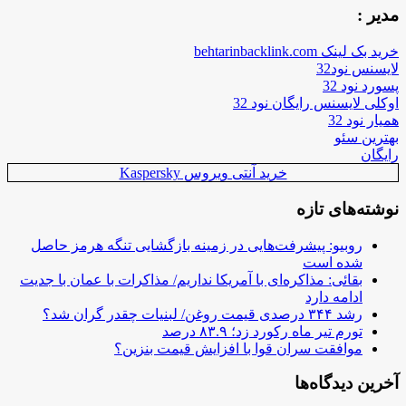
مدیر :
خرید بک لینک behtarinbacklink.com
لایسنس نود32
پسورد نود 32
اوکلی لایسنس رایگان نود 32
همیار نود 32
بهترین سئو
رایگان
خرید آنتی ویروس Kaspersky
نوشته‌های تازه
روبیو: پیشرفت‌هایی در زمینه بازگشایی تنگه هرمز حاصل
شده است
بقائی: مذاکره‌ای با آمریکا نداریم/ مذاکرات با عمان با جدیت
ادامه دارد
رشد ۳۴۴ درصدی قیمت روغن/ لبنیات چقدر گران شد؟
تورم تیر ماه رکورد زد؛ ۸۳.۹ درصد
موافقت سران قوا با افزایش قیمت بنزین؟
آخرین دیدگاه‌ها