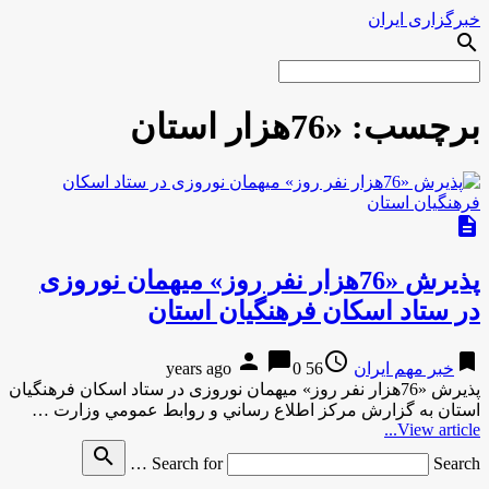
خبرگزاری ایران
search
برچسب:
«76هزار استان
description
پذیرش «76هزار نفر روز» میهمان نوروزی
در ستاد اسکان فرهنگیان استان
person
chat_bubble
access_time
bookmark
خبر مهم ایران
56 years ago
0
پذیرش «76هزار نفر روز» میهمان نوروزی در ستاد اسکان فرهنگیان
استان به گزارش مركز اطلاع رساني و روابط عمومي وزارت …
View article...
search
Search for
Search …