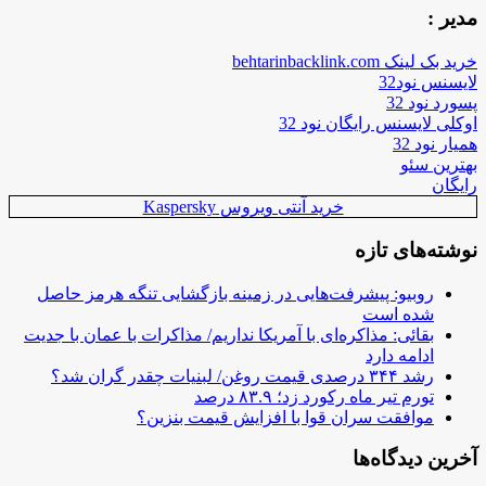
مدیر :
خرید بک لینک behtarinbacklink.com
لایسنس نود32
پسورد نود 32
اوکلی لایسنس رایگان نود 32
همیار نود 32
بهترین سئو
رایگان
خرید آنتی ویروس Kaspersky
نوشته‌های تازه
روبیو: پیشرفت‌هایی در زمینه بازگشایی تنگه هرمز حاصل
شده است
بقائی: مذاکره‌ای با آمریکا نداریم/ مذاکرات با عمان با جدیت
ادامه دارد
رشد ۳۴۴ درصدی قیمت روغن/ لبنیات چقدر گران شد؟
تورم تیر ماه رکورد زد؛ ۸۳.۹ درصد
موافقت سران قوا با افزایش قیمت بنزین؟
آخرین دیدگاه‌ها