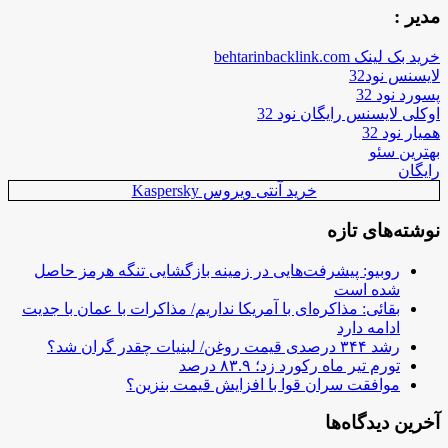
مدیر :
خرید بک لینک behtarinbacklink.com
لایسنس نود32
پسورد نود 32
اوکلی لایسنس رایگان نود 32
همیار نود 32
بهترین سئو
رایگان
خرید آنتی ویروس Kaspersky
نوشته‌های تازه
روبیو: پیشرفت‌هایی در زمینه بازگشایی تنگه هرمز حاصل
شده است
بقائی: مذاکره‌ای با آمریکا نداریم/ مذاکرات با عمان با جدیت
ادامه دارد
رشد ۳۴۴ درصدی قیمت روغن/ لبنیات چقدر گران شد؟
تورم تیر ماه رکورد زد؛ ۸۳.۹ درصد
موافقت سران قوا با افزایش قیمت بنزین؟
آخرین دیدگاه‌ها