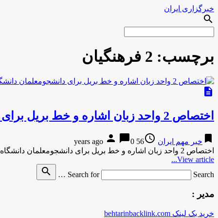
خبرگزاری ایران
search
برچسب:
2 فرهنگیان
description
اختصاص 2 واحد زبان اشاره و خط بریل برای دانشجومعلمان دانشگاه فرهنگیان
person
chat_bubble
access_time
bookmark
خبر مهم ایران
56 years ago
0
اختصاص 2 واحد زبان اشاره و خط بریل برای دانشجومعلمان دانشگاه فرهنگیان به گزارش مركز اطلاع رساني و روابط عمومي …
View article...
search
Search for
Search …
مدیر :
خرید بک لینک behtarinbacklink.com