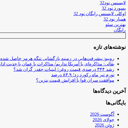
لایسنس نود32
پسورد نود 32
اوکلی لایسنس رایگان نود 32
همیار نود 32
بهترین سئو
رایگان
نوشته‌های تازه
روبیو: پیشرفت‌هایی در زمینه بازگشایی تنگه هرمز حاصل شده
بقائی: مذاکره‌ای با آمریکا نداریم/ مذاکرات با عمان با جدیت ادام
رشد ۳۴۴ درصدی قیمت روغن/ لبنیات چقدر گران شد؟
تورم تیر ماه رکورد زد؛ ۸۳.۹ درصد
موافقت سران قوا با افزایش قیمت بنزین؟
آخرین دیدگاه‌ها
بایگانی‌ها
آگوست 2026
جولای 2026
ژوئن 2026