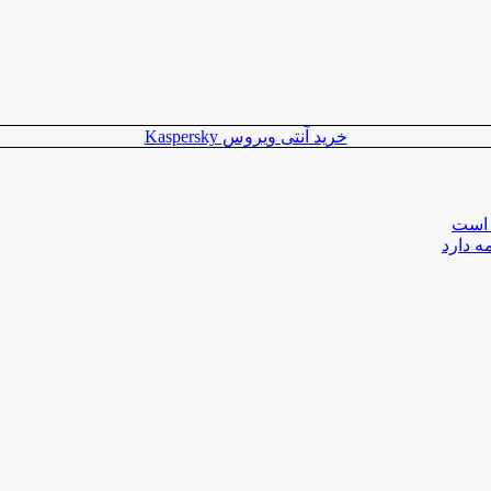
خرید آنتی ویروس Kaspersky
 است
ه دارد