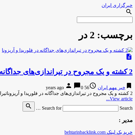
خبرگزاری ایران
search
برچسب:
2 در
description
2 کشته و یک مجروح در تیراندازی‌های جداگانه در فلوریدا و آریزونا
person
chat_bubble
access_time
bookmark
خبر مهم ایران
56 years ago
0
2 کشته و یک مجروح در تیراندازی‌های جداگانه در فلوریدا و آریزوناتیراندازی در نزدیکی یک پمپ بنزین در ایالت فلوریدا …
View article...
search
Search for
Search …
مدیر :
خرید بک لینک behtarinbacklink.com