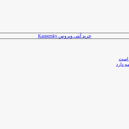
خرید آنتی ویروس Kaspersky
 است
ه دارد