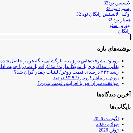
لایسنس نود32
پسورد نود 32
اوکلی لایسنس رایگان نود 32
همیار نود 32
بهترین سئو
رایگان
نوشته‌های تازه
روبیو: پیشرفت‌هایی در زمینه بازگشایی تنگه هرمز حاصل شده
بقائی: مذاکره‌ای با آمریکا نداریم/ مذاکرات با عمان با جدیت ادام
رشد ۳۴۴ درصدی قیمت روغن/ لبنیات چقدر گران شد؟
تورم تیر ماه رکورد زد؛ ۸۳.۹ درصد
موافقت سران قوا با افزایش قیمت بنزین؟
آخرین دیدگاه‌ها
بایگانی‌ها
آگوست 2026
جولای 2026
ژوئن 2026