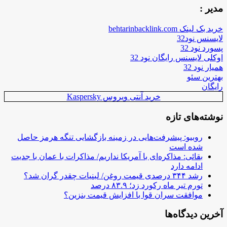
مدیر :
خرید بک لینک behtarinbacklink.com
لایسنس نود32
پسورد نود 32
اوکلی لایسنس رایگان نود 32
همیار نود 32
بهترین سئو
رایگان
خرید آنتی ویروس Kaspersky
نوشته‌های تازه
روبیو: پیشرفت‌هایی در زمینه بازگشایی تنگه هرمز حاصل
شده است
بقائی: مذاکره‌ای با آمریکا نداریم/ مذاکرات با عمان با جدیت
ادامه دارد
رشد ۳۴۴ درصدی قیمت روغن/ لبنیات چقدر گران شد؟
تورم تیر ماه رکورد زد؛ ۸۳.۹ درصد
موافقت سران قوا با افزایش قیمت بنزین؟
آخرین دیدگاه‌ها