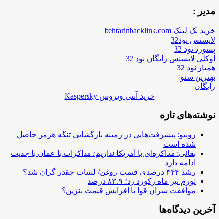
مدیر :
خرید بک لینک behtarinbacklink.com
لایسنس نود32
پسورد نود 32
اوکلی لایسنس رایگان نود 32
همیار نود 32
بهترین سئو
رایگان
خرید آنتی ویروس Kaspersky
نوشته‌های تازه
روبیو: پیشرفت‌هایی در زمینه بازگشایی تنگه هرمز حاصل
شده است
بقائی: مذاکره‌ای با آمریکا نداریم/ مذاکرات با عمان با جدیت
ادامه دارد
رشد ۳۴۴ درصدی قیمت روغن/ لبنیات چقدر گران شد؟
تورم تیر ماه رکورد زد؛ ۸۳.۹ درصد
موافقت سران قوا با افزایش قیمت بنزین؟
آخرین دیدگاه‌ها