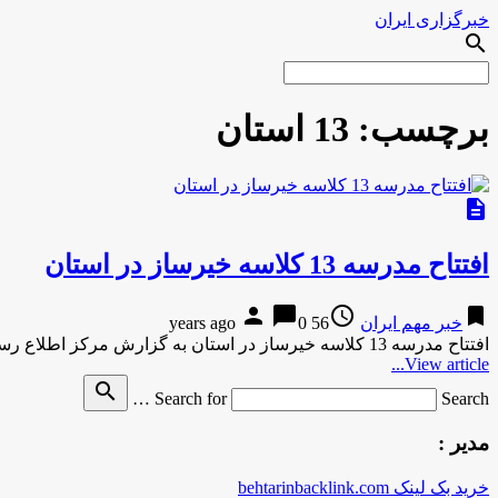
خبرگزاری ایران
search
برچسب:
13 استان
description
افتتاح مدرسه 13 کلاسه خیرساز در استان
person
chat_bubble
access_time
bookmark
خبر مهم ایران
56 years ago
0
افتتاح مدرسه 13 کلاسه خیرساز در استان به گزارش مركز اطلاع رساني و روابط عمومي وزارت آموزش و پرورش به …
View article...
search
Search for
Search …
مدیر :
خرید بک لینک behtarinbacklink.com