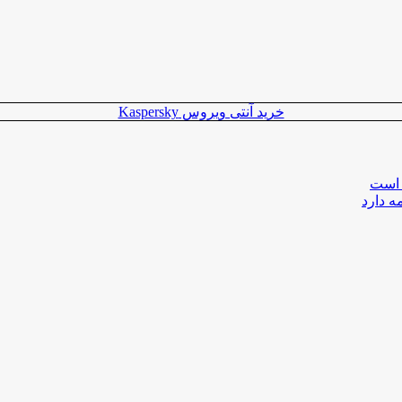
خرید آنتی ویروس Kaspersky
 است
ه دارد