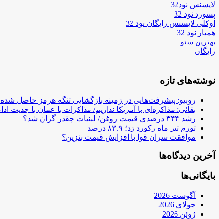
لایسنس نود32
پسورد نود 32
اوکلی لایسنس رایگان نود 32
همیار نود 32
بهترین سئو
رایگان
نوشته‌های تازه
روبیو: پیشرفت‌هایی در زمینه بازگشایی تنگه هرمز حاصل شده
بقائی: مذاکره‌ای با آمریکا نداریم/ مذاکرات با عمان با جدیت ادام
رشد ۳۴۴ درصدی قیمت روغن/ لبنیات چقدر گران شد؟
تورم تیر ماه رکورد زد؛ ۸۳.۹ درصد
موافقت سران قوا با افزایش قیمت بنزین؟
آخرین دیدگاه‌ها
بایگانی‌ها
آگوست 2026
جولای 2026
ژوئن 2026