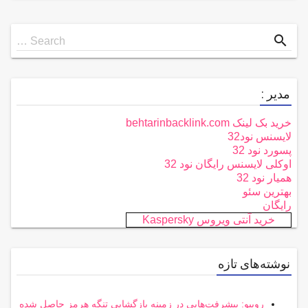
Search
search
Search …
for
مدیر :
خرید بک لینک behtarinbacklink.com
لایسنس نود32
پسورد نود 32
اوکلی لایسنس رایگان نود 32
همیار نود 32
بهترین سئو
رایگان
خرید آنتی ویروس Kaspersky
نوشته‌های تازه
روبیو: پیشرفت‌هایی در زمینه بازگشایی تنگه هرمز حاصل شده