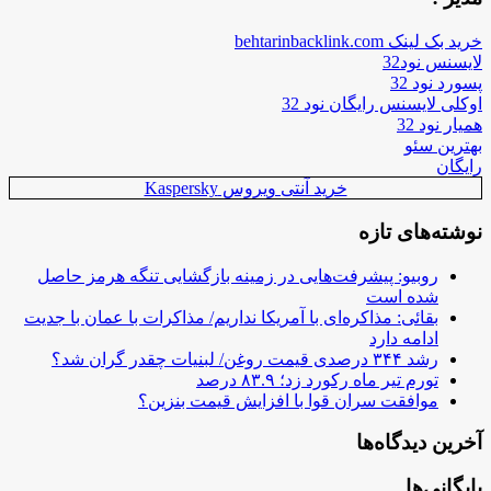
خرید بک لینک behtarinbacklink.com
لایسنس نود32
پسورد نود 32
اوکلی لایسنس رایگان نود 32
همیار نود 32
بهترین سئو
رایگان
خرید آنتی ویروس Kaspersky
نوشته‌های تازه
روبیو: پیشرفت‌هایی در زمینه بازگشایی تنگه هرمز حاصل
شده است
بقائی: مذاکره‌ای با آمریکا نداریم/ مذاکرات با عمان با جدیت
ادامه دارد
رشد ۳۴۴ درصدی قیمت روغن/ لبنیات چقدر گران شد؟
تورم تیر ماه رکورد زد؛ ۸۳.۹ درصد
موافقت سران قوا با افزایش قیمت بنزین؟
آخرین دیدگاه‌ها
بایگانی‌ها