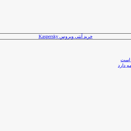
خرید آنتی ویروس Kaspersky
 است
ه دارد