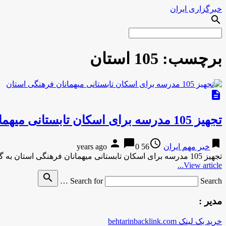
خبرگزاری ایران
search
برچسب:
105 استان
description
تجهیز 105 مدرسه برای اسکان تابستانی میهمانان فرهنگی استان
person
chat_bubble
access_time
bookmark
خبر مهم ایران
56 years ago
0
تجهیز 105 مدرسه برای اسکان تابستانی میهمانان فرهنگی استان به گزارش مركز اطلاع رساني و روابط عمومي وزارت آموزش و …
View article...
search
Search for
Search …
مدیر :
خرید بک لینک behtarinbacklink.com