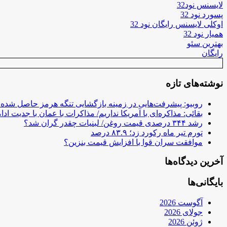
لایسنس نود32
پسورد نود 32
اوکلی لایسنس رایگان نود 32
همیار نود 32
بهترین سئو
رایگان
نوشته‌های تازه
روبیو: پیشرفت‌هایی در زمینه بازگشایی تنگه هرمز حاصل شده
بقائی: مذاکره‌ای با آمریکا نداریم/ مذاکرات با عمان با جدیت ادام
رشد ۳۴۴ درصدی قیمت روغن/ لبنیات چقدر گران شد؟
تورم تیر ماه رکورد زد؛ ۸۳.۹ درصد
موافقت سران قوا با افزایش قیمت بنزین؟
آخرین دیدگاه‌ها
بایگانی‌ها
آگوست 2026
جولای 2026
ژوئن 2026