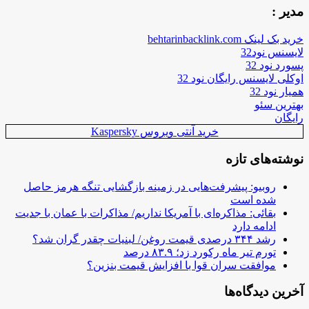
مدیر :
خرید بک لینک behtarinbacklink.com
لایسنس نود32
پسورد نود 32
اوکلی لایسنس رایگان نود 32
همیار نود 32
بهترین سئو
رایگان
خرید آنتی ویروس Kaspersky
نوشته‌های تازه
روبیو: پیشرفت‌هایی در زمینه بازگشایی تنگه هرمز حاصل
شده است
بقائی: مذاکره‌ای با آمریکا نداریم/ مذاکرات با عمان با جدیت
ادامه دارد
رشد ۳۴۴ درصدی قیمت روغن/ لبنیات چقدر گران شد؟
تورم تیر ماه رکورد زد؛ ۸۳.۹ درصد
موافقت سران قوا با افزایش قیمت بنزین؟
آخرین دیدگاه‌ها