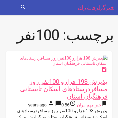
search
خبرگزاری ایران
برچسب:
100نفر
description
پذیرش 198 هزارو 100نفر روز
مسافردرستادهای اسکان تابستانی
فرهنگیان استان
person
chat_bubble
access_time
bookmark
خبر مهم ایران
56 years ago
0
پذیرش 198 هزارو 100نفر روز مسافردرستادهای
اسکان تابستانی فرهنگیان استان به گزارش مركز