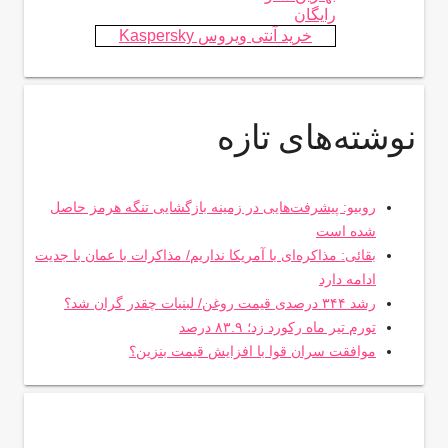
رایگان
خرید آنتی ویروس Kaspersky
نوشته‌های تازه
روبیو: پیشرفت‌هایی در زمینه بازگشایی تنگه هرمز حاصل
شده است
بقائی: مذاکره‌ای با آمریکا نداریم/ مذاکرات با عمان با جدیت
ادامه دارد
رشد ۳۴۴ درصدی قیمت روغن/ لبنیات چقدر گران شد؟
تورم تیر ماه رکورد زد؛ ۸۳.۹ درصد
موافقت سران قوا با افزایش قیمت بنزین؟