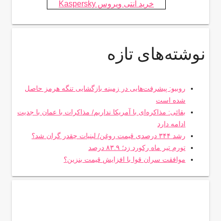
خرید آنتی ویروس Kaspersky
نوشته‌های تازه
روبیو: پیشرفت‌هایی در زمینه بازگشایی تنگه هرمز حاصل
شده است
بقائی: مذاکره‌ای با آمریکا نداریم/ مذاکرات با عمان با جدیت
ادامه دارد
رشد ۳۴۴ درصدی قیمت روغن/ لبنیات چقدر گران شد؟
تورم تیر ماه رکورد زد؛ ۸۳.۹ درصد
موافقت سران قوا با افزایش قیمت بنزین؟