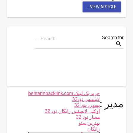
VIEW ARTICLE...
Search for
Search …
search
خرید بک لینک behtarinbacklink.com
لایسنس نود32
مدیر :
پسورد نود 32
اوکلی لایسنس رایگان نود 32
همیار نود 32
بهترین سئو
رایگان