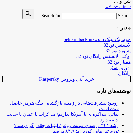
شن و …
View article...
search
Search for
Search …
مدیر :
خرید بک لینک behtarinbacklink.com
لایسنس نود32
پسورد نود 32
اوکلی لایسنس رایگان نود 32
همیار نود 32
بهترین سئو
رایگان
خرید آنتی ویروس Kaspersky
نوشته‌های تازه
روبیو: پیشرفت‌هایی در زمینه بازگشایی تنگه هرمز حاصل
شده است
بقائی: مذاکره‌ای با آمریکا نداریم/ مذاکرات با عمان با جدیت
ادامه دارد
رشد ۳۴۴ درصدی قیمت روغن/ لبنیات چقدر گران شد؟
تورم تیر ماه رکورد زد؛ ۸۳.۹ درصد