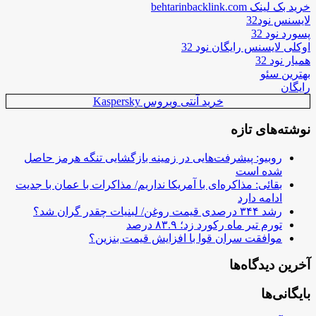
خرید بک لینک behtarinbacklink.com
لایسنس نود32
پسورد نود 32
اوکلی لایسنس رایگان نود 32
همیار نود 32
بهترین سئو
رایگان
خرید آنتی ویروس Kaspersky
نوشته‌های تازه
روبیو: پیشرفت‌هایی در زمینه بازگشایی تنگه هرمز حاصل
شده است
بقائی: مذاکره‌ای با آمریکا نداریم/ مذاکرات با عمان با جدیت
ادامه دارد
رشد ۳۴۴ درصدی قیمت روغن/ لبنیات چقدر گران شد؟
تورم تیر ماه رکورد زد؛ ۸۳.۹ درصد
موافقت سران قوا با افزایش قیمت بنزین؟
آخرین دیدگاه‌ها
بایگانی‌ها