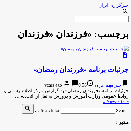
خبرگزاری ایران
search
برچسب:
«فرزندان «فرزندان
description
جزئیات برنامه‌‌ «فرزندان رمضان»
person
chat_bubble
access_time
bookmark
خبر مهم ایران
56 years ago
0
جزئیات برنامه‌‌ «فرزندان رمضان» به گزارش مركز اطلاع رساني و
روابط عمومي وزارت آموزش و پرورش به نقل از اتحادیه …
View article...
search
Search for
Search …
مدیر :