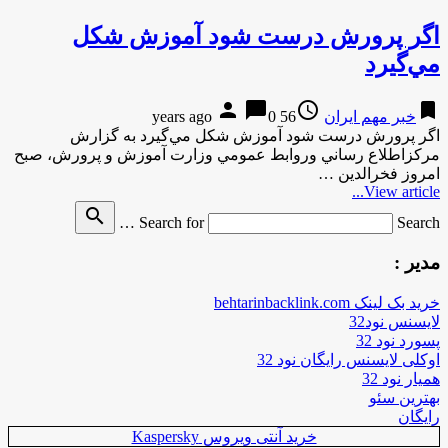
اگر پرورش درست شود آموزش شكل
مي‌‌گيرد
person
chat_bubble
access_time
bookmark
خبر مهم ایران
56 years ago
0
اگر پرورش درست شود آموزش شكل مي‌‌گيرد به گزارش
مركزاطلاع رساني وروابط عمومي وزارت آموزش و پرورش، صبح
امروز فخرالدين …
View article...
search
Search for
Search …
مدیر :
خرید بک لینک behtarinbacklink.com
لایسنس نود32
پسورد نود 32
اوکلی لایسنس رایگان نود 32
همیار نود 32
بهترین سئو
رایگان
خرید آنتی ویروس Kaspersky