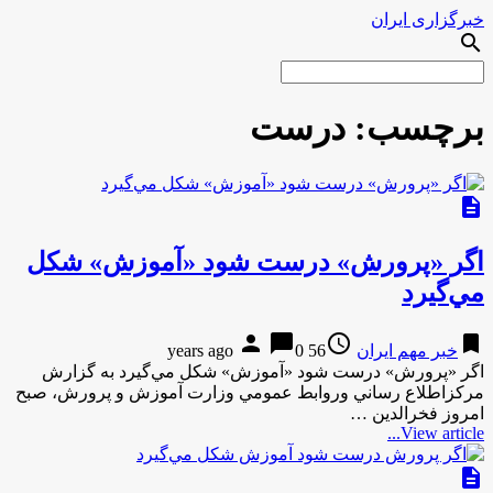
خبرگزاری ایران
search
برچسب:
درست
description
اگر «پرورش» درست شود «آموزش» شكل
مي‌‌گيرد
person
chat_bubble
access_time
bookmark
خبر مهم ایران
56 years ago
0
اگر «پرورش» درست شود «آموزش» شكل مي‌‌گيرد به گزارش
مركزاطلاع رساني وروابط عمومي وزارت آموزش و پرورش، صبح
امروز فخرالدين …
View article...
description