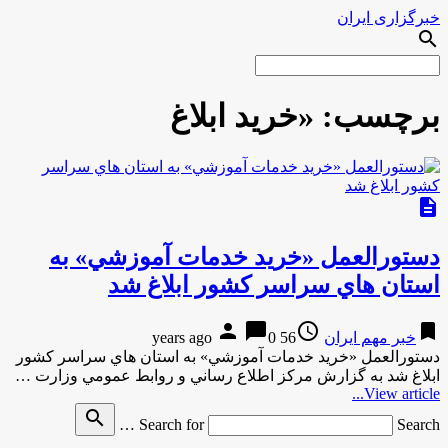
خبرگزاری ایران
search
برچسب:
«خريد ابلاغ
description
دستورالعمل «خريد خدمات آموزشي» به
استان هاي سراسر كشور ابلاغ شد
person
chat_bubble
access_time
bookmark
خبر مهم ایران
56 years ago
0
دستورالعمل «خريد خدمات آموزشي» به استان هاي سراسر كشور
ابلاغ شد به گزارش مركز اطلاع رساني و روابط عمومي وزارت …
View article...
search
Search for
Search …