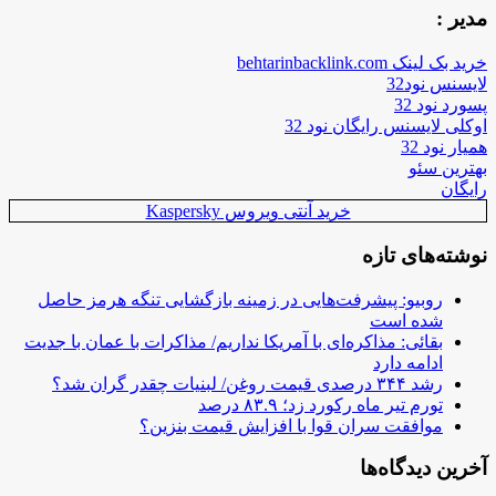
مدیر :
خرید بک لینک behtarinbacklink.com
لایسنس نود32
پسورد نود 32
اوکلی لایسنس رایگان نود 32
همیار نود 32
بهترین سئو
رایگان
خرید آنتی ویروس Kaspersky
نوشته‌های تازه
روبیو: پیشرفت‌هایی در زمینه بازگشایی تنگه هرمز حاصل
شده است
بقائی: مذاکره‌ای با آمریکا نداریم/ مذاکرات با عمان با جدیت
ادامه دارد
رشد ۳۴۴ درصدی قیمت روغن/ لبنیات چقدر گران شد؟
تورم تیر ماه رکورد زد؛ ۸۳.۹ درصد
موافقت سران قوا با افزایش قیمت بنزین؟
آخرین دیدگاه‌ها