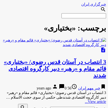
خبرگزاری ایران
search
برچسب:
«بختیاری»
description
3 انتصاب در آستان قدس رضوی/ «بختیاری»
قائم مقام و «رهبر» دبیر کارگروه اقتصادی
شدند
person
chat_bubble
access_time
bookmark
خبر مهم ایران
56 years ago
0
3 انتصاب در آستان قدس رضوی/ «بختیاری» قائم مقام و «رهبر»
دبیر کارگروه اقتصادی شدندطی حکمی از سوی حجت الاسلام …
View article...
search