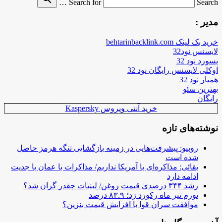
Search for
Search …
مدیر :
خرید بک لینک behtarinbacklink.com
لایسنس نود32
پسورد نود 32
اوکلی لایسنس رایگان نود 32
همیار نود 32
بهترین سئو
رایگان
خرید آنتی ویروس Kaspersky
نوشته‌های تازه
روبیو: پیشرفت‌هایی در زمینه بازگشایی تنگه هرمز حاصل
شده است
بقائی: مذاکره‌ای با آمریکا نداریم/ مذاکرات با عمان با جدیت
ادامه دارد
رشد ۳۴۴ درصدی قیمت روغن/ لبنیات چقدر گران شد؟
تورم تیر ماه رکورد زد؛ ۸۳.۹ درصد
موافقت سران قوا با افزایش قیمت بنزین؟