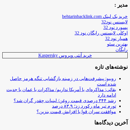
مدیر :
خرید بک لینک behtarinbacklink.com
لایسنس نود32
پسورد نود 32
اوکلی لایسنس رایگان نود 32
همیار نود 32
بهترین سئو
رایگان
خرید آنتی ویروس Kaspersky
نوشته‌های تازه
روبیو: پیشرفت‌هایی در زمینه بازگشایی تنگه هرمز حاصل
شده است
بقائی: مذاکره‌ای با آمریکا نداریم/ مذاکرات با عمان با جدیت
ادامه دارد
رشد ۳۴۴ درصدی قیمت روغن/ لبنیات چقدر گران شد؟
تورم تیر ماه رکورد زد؛ ۸۳.۹ درصد
موافقت سران قوا با افزایش قیمت بنزین؟
آخرین دیدگاه‌ها