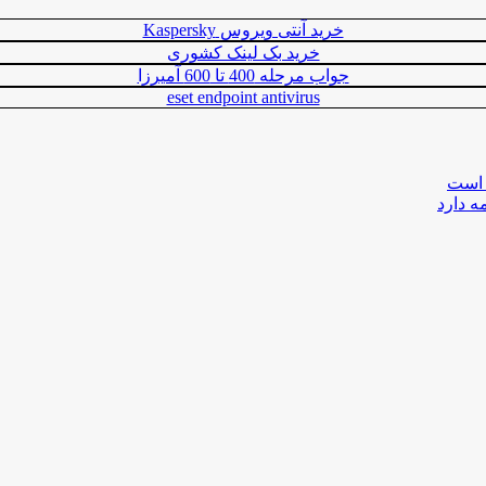
خرید آنتی ویروس Kaspersky
خرید بک لینک کشوری
جواب مرحله 400 تا 600 آمیرزا
eset endpoint antivirus
 است
ه دارد