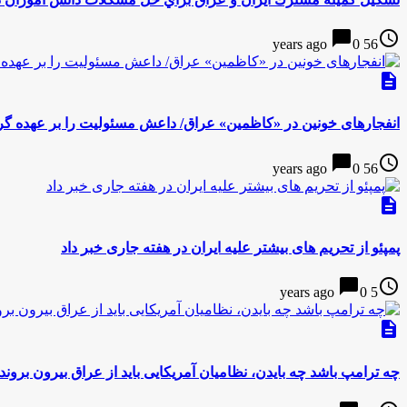
chat_bubble
access_time
0
56 years ago
description
انفجار‎های خونین در «کاظمین» عراق/ داعش مسئولیت را بر عهده گرفت
chat_bubble
access_time
0
56 years ago
description
پمپئو از تحریم های بیشتر علیه ایران در هفته جاری خبر داد
chat_bubble
access_time
0
5 years ago
description
چه ترامپ باشد چه بایدن، نظامیان آمریکایی باید از عراق بیرون بروند