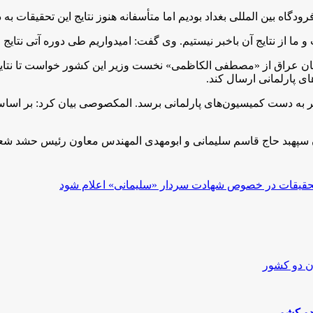
اه بین المللی بغداد بودیم اما متأسفانه هنوز نتایج این تحقیقات ب
 و ما از نتایج آن باخبر نیستیم. وی گفت: امیدواریم طی دوره آتی نت
مان عراق از «مصطفی الکاظمی» نخست وزیر این کشور خواست تا نتای
ی پارلمانی ارسال کند.
‌تر به دست کمیسیون‌های پارلمانی برسد. المکصوصی بیان کرد: بر اساس 
ندن سپهبد حاج قاسم سلیمانی و ابومهدی المهندس معاون رئیس حشد شعب
تحقیقات در خصوص شهادت سردار «سلیمانی» اعلام شود
دو كشور