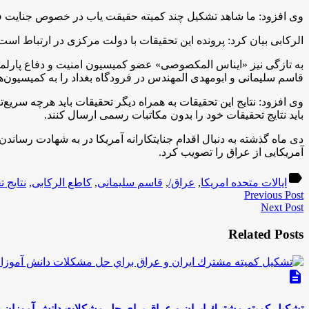
وی افزود: ما شاهد تشکیل چند کمیته حقیقت یاب در خصوص جنایت فرودگ
الرکابی بیان کرد: پرونده این تحقیقات با دولت مرکزی در ارتباط است
به تازگی نیز «ایناس المکصوصی» عضو کمیسیون امنیت و دفاع پارل
قاسم سلیمانی و ابومهدی المهندس در فرودگاه بغداد را به کمیسیون‌ها
وی افزود: نتایج این تحقیقات به همراه دیگر تحقیقات باید هرچه سریع
باید نتایج تحقیقات خود را بدون مکاتبات رسمی ارسال کنند.
دی ماه گذشته به دنبال اقدام جنایتکارانه آمریکا در به شهادت رسا
آمریکایی از عراق را تصویب کرد.
label
ایالات متحده امریکا
,
عراق/
,
قاسم سلیمانی
,
کاطع الرکابی
,
نتایج 
Previous Post
Next Post
Related Posts
description
تشكيل كميته مشترك ايران و عراق براي حل مشكلات دانش آموزان 