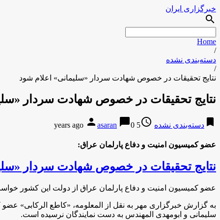
خبرگزاری ایران
search
Home
/
دسته‌بندی نشده
/
نتایج تحقیقات در خصوص شهادت سردار «سلیمانی» اعلام شود
نتایج تحقیقات در خصوص شهادت سردار «سلیم
person
chat_bubble
access_time
bookmark
دسته‌بندی نشده
5 years ago
0
asaran
عضو کمیسیون امنیت و دفاع پارلمان عراق:
نتایج تحقیقات در خصوص شهادت سردار «سلیم
عضو کمیسیون امنیت و دفاع پارلمان عراق از دولت این کشور خواست
به گزارش خبرگزاری مهر به نقل از المعلومه، «کاطع الرکابی» عضو ک
سلیمانی و ابومهدی المهندس به دست نمایندگان نرسیده است.