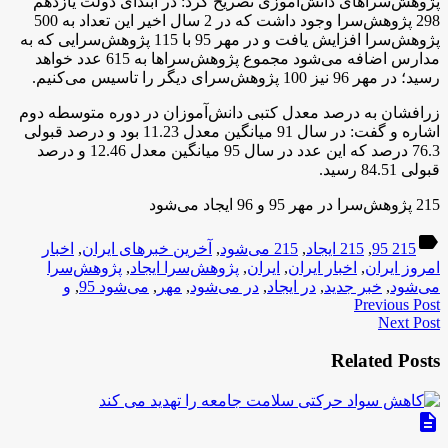
پژوهش‌سراهای دانش‌آموزی تصریح کرد: در ابتدای دولت یازدهم
298 پژوهش‌سرا وجود داشت که در 2 سال اخیر این تعداد به 500
پژوهش‌سرا افزایش یافت و در مهر 95 با 115 پژوهش‌سرایی که به
مدارس اضافه می‌شود مجموع پژوهش‌سراها به 615 عدد خواهد
رسید؛ در مهر 96 نیز 100 پژوهش‌سرای دیگر را تاسیس می‌کنیم
.
زرافشان به درصد معدل کتبی دانش‌آموزان در دوره متوسطه دوم
اشاره و گفت: در سال 91 میانگین معدل 11.23 بود و درصد قبولی
76.3 درصد که این عدد در سال 95 میانگین معدل 12.46 و درصد
قبولی 84.51 رسید.
215 پژوهش‌سرا در مهر 95 و 96 ایجاد می‌شود
label
215 95
,
215 ایجاد
,
215 می‌شود
,
آخرین خبرهای ایران
,
اخبار
امروز ایران
,
اخبار ایران
,
ایران
,
پژوهش‌سرا ایجاد
,
پژوهش‌سرا
می‌شود
,
خبر جدید
,
در ایجاد
,
در می‌شود
,
مهر
,
می‌شود 95
,
و
Previous Post
Next Post
Related Posts
description