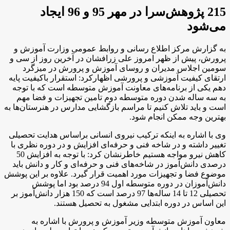
215 پژوهش‌سرا در مهر 95 و 96 ایجاد
می‌شود
به گزارش مرکز اطلاع رسانی و روابط عمومی وزارت آموزش و
پرورش، پیش از ظهر امروز علی زرافشان در آخرین روز از سی و
سومین اجلاس مدیران و روسای آموزش و پرورش در میزگرد
ارتقای کیفیت آموزشی و پرورشی اظهارکرد: استقرار باکیفیت پایه
دهم یکی از برنامه‌های معاونت آموزش متوسطه است که با توجه
به سه ساله شدن دوره متوسطه دوم تامین تجهیزات و فضا مهم
است و باید تلاش کنیم تا مراسم بازگشایی مدارس در هنرستان‌ها به
بهترین وجه ممکن انجام شود
.
وی با اشاره به اینکه ترکیب نیروی انسانی براساس هدایت تحصیلی
تغییر داشته و در شاخه فنی و حرفه‌ای افزایش و در دوره نظری با
کاهش نیرو مواجه هستیم خاطرنشان کرد: با توجه به افزایش 50
درصدی دانش‌آموز در شاخه‌های فنی و حرفه‌ای و کار و دانش باید
موضوع فضا و تجهیزات مورد اهمیت قرار گیرد
.
علاوه بر این پوشش
دانش‌آموزان در دوره متوسطه اول 94 درصد بود اما پوشش
تحصیلی 12 تا 14 ساله‌ها 97 درصد است که 150 هزار دانش‌آموز بر
این اساس در دوره ابتدایی مشغول به تحصیل هستند
.
معاون آموزش متوسطه وزیر آموزش و پرورش با اشاره به