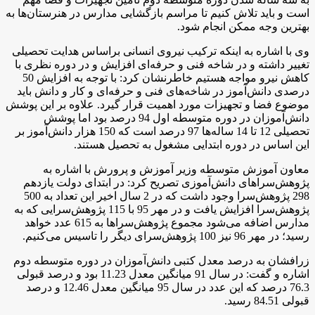
است و باید تلاش کنیم تا مراسم بازگشایی مدارس در هنرستان‌ها به
بهترین وجه ممکن انجام شود
.
وی با اشاره به اینکه ترکیب نیروی انسانی براساس هدایت تحصیلی
تغییر داشته و در شاخه فنی و حرفه‌ای افزایش و در دوره نظری با
کاهش نیرو مواجه هستیم خاطرنشان کرد: با توجه به افزایش 50
درصدی دانش‌آموز در شاخه‌های فنی و حرفه‌ای و کار و دانش باید
موضوع فضا و تجهیزات مورد اهمیت قرار گیرد
.
علاوه بر این پوشش
دانش‌آموزان در دوره متوسطه اول 94 درصد بود اما پوشش
تحصیلی 12 تا 14 ساله‌ها 97 درصد است که 150 هزار دانش‌آموز بر
این اساس در دوره ابتدایی مشغول به تحصیل هستند
.
معاون آموزش متوسطه وزیر آموزش و پرورش با اشاره به
پژوهش‌سراهای دانش‌آموزی تصریح کرد: در ابتدای دولت یازدهم
298 پژوهش‌سرا وجود داشت که در 2 سال اخیر این تعداد به 500
پژوهش‌سرا افزایش یافت و در مهر 95 با 115 پژوهش‌سرایی که به
مدارس اضافه می‌شود مجموع پژوهش‌سراها به 615 عدد خواهد
رسید؛ در مهر 96 نیز 100 پژوهش‌سرای دیگر را تاسیس می‌کنیم
.
زرافشان به درصد معدل کتبی دانش‌آموزان در دوره متوسطه دوم
اشاره و گفت: در سال 91 میانگین معدل 11.23 بود و درصد قبولی
76.3 درصد که این عدد در سال 95 میانگین معدل 12.46 و درصد
قبولی 84.51 رسید.