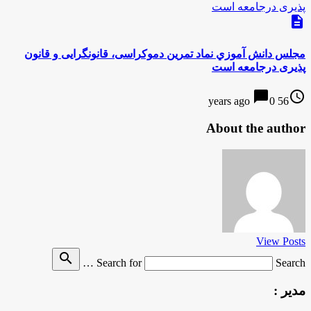
description
مجلس دانش آموزي نماد تمرين دموکراسی، قانونگرایی و قانون
پذیری درجامعه است
chat_bubble
access_time
0
56 years ago
About the author
View Posts
search
Search for
Search …
مدیر :