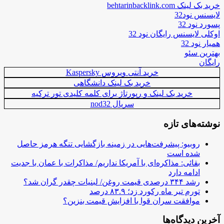
خرید بک لینک behtarinbacklink.com
لایسنس نود32
پسورد نود 32
اوکلی لایسنس رایگان نود 32
همیار نود 32
بهترین سئو
رایگان
خرید آنتی ویروس Kaspersky
خرید بک لینک دانشگاهی
خرید بک لینک و رپورتاژ برای کلمه کلیدی تور ترکیه
سریال nod32
نوشته‌های تازه
روبیو: پیشرفت‌هایی در زمینه بازگشایی تنگه هرمز حاصل
شده است
بقائی: مذاکره‌ای با آمریکا نداریم/ مذاکرات با عمان با جدیت
ادامه دارد
رشد ۳۴۴ درصدی قیمت روغن/ لبنیات چقدر گران شد؟
تورم تیر ماه رکورد زد؛ ۸۳.۹ درصد
موافقت سران قوا با افزایش قیمت بنزین؟
آخرین دیدگاه‌ها