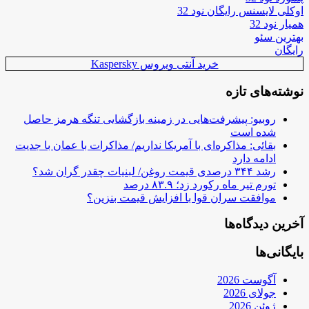
اوکلی لایسنس رایگان نود 32
همیار نود 32
بهترین سئو
رایگان
خرید آنتی ویروس Kaspersky
نوشته‌های تازه
روبیو: پیشرفت‌هایی در زمینه بازگشایی تنگه هرمز حاصل
شده است
بقائی: مذاکره‌ای با آمریکا نداریم/ مذاکرات با عمان با جدیت
ادامه دارد
رشد ۳۴۴ درصدی قیمت روغن/ لبنیات چقدر گران شد؟
تورم تیر ماه رکورد زد؛ ۸۳.۹ درصد
موافقت سران قوا با افزایش قیمت بنزین؟
آخرین دیدگاه‌ها
بایگانی‌ها
آگوست 2026
جولای 2026
ژوئن 2026