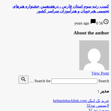
کسب رتبه سوم استان فارس ، درهفدهمین جشنواره هنرهای
تجسمی هنرجویان و هنرآموزان سراسر کشور
chat_bubble
access_time
0
56 years ago
About the author
View Posts
search
Search for
Search …
مدیر :
خرید بک لینک behtarinbacklink.com
لایسنس نود32
پسورد نود 32