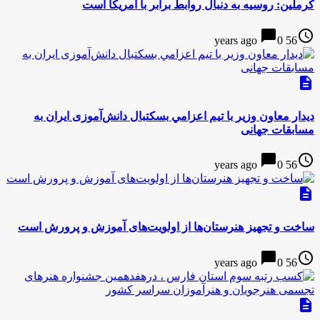
کرملین: روسیه به دنبال روابط برابر با آمریکا است
chat_bubble
access_time
0
56 years ago
description
دیدار معاون وزير با تيم اعزامي بسکتبال دانش‌آموزی ایران به
مسابقات جهانی
chat_bubble
access_time
0
56 years ago
description
ساخت و تجهیز هنرستان‌ها از اولویت‌های آموزش و پرورش است
chat_bubble
access_time
0
56 years ago
description