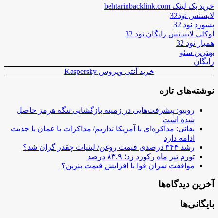
خرید بک لینک behtarinbacklink.com
لایسنس نود32
پسورد نود 32
اوکلی لایسنس رایگان نود 32
همیار نود 32
بهترین سئو
رایگان
خرید آنتی ویروس Kaspersky
نوشته‌های تازه
روبیو: پیشرفت‌هایی در زمینه بازگشایی تنگه هرمز حاصل
شده است
بقائی: مذاکره‌ای با آمریکا نداریم/ مذاکرات با عمان با جدیت
ادامه دارد
رشد ۳۴۴ درصدی قیمت روغن/ لبنیات چقدر گران شد؟
تورم تیر ماه رکورد زد؛ ۸۳.۹ درصد
موافقت سران قوا با افزایش قیمت بنزین؟
آخرین دیدگاه‌ها
بایگانی‌ها