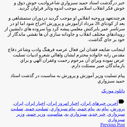
خبر درگذشت استاد حميد سبزواري شاعرواديب خوش ذوق و
خوش فكر انقلاب اسلامي موجب اندوه وتاثر فراوان گرديد
.
هرچندتعهد وروحيه انقلابي او موجب گرديد دردوران ستمشاهي و
بعد از كودتاي 28 مرداد ازآموزش و پرورش اخراج شود اما او در
سرتاسر عمر بابركتش معلمي پيشه كرد وبا سروده هاي دلنشين از
رويدادهاي مختلف انقلاب و جاودانه سازي آن ها نقشي ماندگار از
خود بر جاي گذاشت.
اينجانب ضايعه فقدان اين فعال عرصه فرهنگ وادب وشاعر دفاع
مقدس رابه خانواده محترم ايشان واهالي شعرو ادبيات تسليت
عرض نموده وبراي آن مرحوم رحمت وغفران الهي و براي
بازماندگان صبر مسئلت دارم.
پيام تسليت وزير آموزش و پرورش به مناسبت در گذشت استاد
حميد سبزواري
دانلود موزیک
label
آخرین خبرهای ایران
,
اخبار امروز ایران
,
اخبار ایران
,
ایران
,
پرورش
,
پيام به
,
پيام حميد
,
پيام سبزواري
,
تسليت حميد
,
تسليت
سبزواري
,
خبر جدید
,
سبزواري به
,
مناسبت
,
وزير حميد
,
وزير
سبزواري
Previous Post