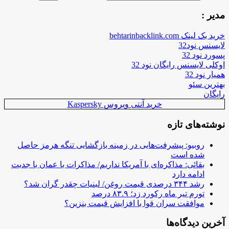
مدیر :
خرید بک لینک behtarinbacklink.com
لایسنس نود32
پسورد نود 32
اوکلی لایسنس رایگان نود 32
همیار نود 32
بهترین سئو
رایگان
خرید آنتی ویروس Kaspersky
نوشته‌های تازه
روبیو: پیشرفت‌هایی در زمینه بازگشایی تنگه هرمز حاصل
شده است
بقائی: مذاکره‌ای با آمریکا نداریم/ مذاکرات با عمان با جدیت
ادامه دارد
رشد ۳۴۴ درصدی قیمت روغن/ لبنیات چقدر گران شد؟
تورم تیر ماه رکورد زد؛ ۸۳.۹ درصد
موافقت سران قوا با افزایش قیمت بنزین؟
آخرین دیدگاه‌ها