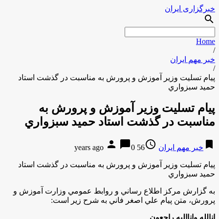
خبرگزاری ایران
search
Home
/
خبر مهم ایران
/
پيام تسليت وزير آموزش و پرورش به مناسبت در گذشت استاد
حميد سبزواري
پيام تسليت وزير آموزش و پرورش به
مناسبت در گذشت استاد حميد سبزواري
person
chat_bubble
access_time
bookmark
خبر مهم ایران
56 years ago
0
پيام تسليت وزير آموزش و پرورش به مناسبت در گذشت استاد
حميد سبزواري
به گزارش مركز اطلاع رساني و روابط عمومي وزارت آموزش و
پرورش، متن پيام علي اصغر فاني به شرح زير است
:
انالله وانااليه راجعون