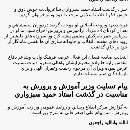
خبر درگذشت استاد حميد سبزواري شاعرواديب خوش ذوق و
خوش فكر انقلاب اسلامي موجب اندوه وتاثر فراوان گرديد
.
هرچندتعهد وروحيه انقلابي او موجب گرديد دردوران ستمشاهي و
بعد از كودتاي 28 مرداد ازآموزش و پرورش اخراج شود اما او در
سرتاسر عمر بابركتش معلمي پيشه كرد وبا سروده هاي دلنشين از
رويدادهاي مختلف انقلاب و جاودانه سازي آن ها نقشي ماندگار از
خود بر جاي گذاشت.
اينجانب ضايعه فقدان اين فعال عرصه فرهنگ وادب وشاعر دفاع
مقدس رابه خانواده محترم ايشان واهالي شعرو ادبيات تسليت
عرض نموده وبراي آن مرحوم رحمت وغفران الهي و براي
بازماندگان صبر مسئلت دارم.
پيام تسليت وزير آموزش و پرورش به
مناسبت در گذشت استاد حميد سبزواري
به گزارش مركز اطلاع رساني و روابط عمومي وزارت آموزش و
پرورش، متن پيام علي اصغر فاني به شرح زير است
:
انالله وانااليه راجعون