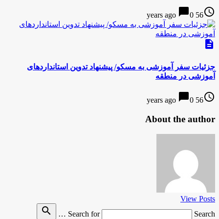
chat_bubble
access_time
0
56 years ago
description
جزئیات سفر آموزشی به مسکو/ پیشنهاد تدوین استانداردهای
آموزشی در منطقه
chat_bubble
access_time
0
56 years ago
About the author
View Posts
search
Search for
Search …