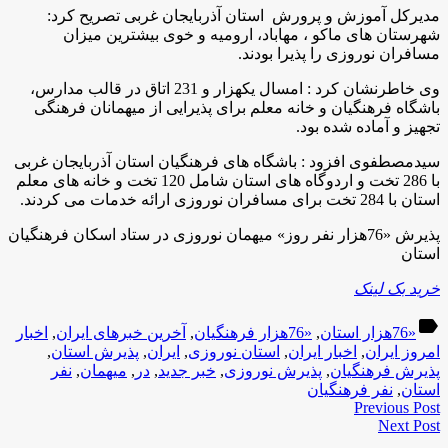
مدیرکل آموزش و پرورش استان آذربایجان غربی تصريح کرد:
شهرستان های ماکو ، مهاباد، ارومیه و خوی بیشترین میزان
مسافران نوروزی را پذیرا بودند
.
وی خاطرنشان كرد : امسال یکهزار و 231 اتاق در قالب مدارس،
باشگاه فرهنگیان و خانه معلم برای پذیرایی از میهمانان فرهنگی
تجهیز و آماده شده بود
.
سیدمصطفوی افزود : باشگاه های فرهنگیان استان آذربایجان غربی
با 286 تخت و اردوگاه های استان شامل 120 تخت و خانه های معلم
استان با 284 تخت برای مسافران نوروزی ارائه خدمات می کردند
.
پذیرش «76هزار نفر روز» میهمان نوروزی در ستاد اسکان فرهنگیان
استان
خرید بک لینک
label
«76هزار استان
,
«76هزار فرهنگیان
,
آخرین خبرهای ایران
,
اخبار
امروز ایران
,
اخبار ایران
,
استان نوروزی
,
ایران
,
پذیرش استان
,
پذیرش فرهنگیان
,
پذیرش نوروزی
,
خبر جدید
,
در
,
میهمان
,
نفر
استان
,
نفر فرهنگیان
Previous Post
Next Post