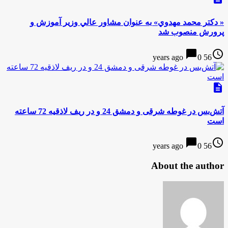
« دكتر محمد مهدوي» به عنوان مشاور عالي وزير آموزش و
پرورش منصوب شد
chat_bubble
access_time
0
56 years ago
description
آتش‌بس در غوطه شرقی و دمشق 24 و در ریف لاذقیه 72 ساعته
است
chat_bubble
access_time
0
56 years ago
About the author