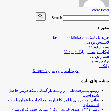
View Posts
Search
search
Search …
for
مدیر :
خرید بک لینک behtarinbacklink.com
لایسنس نود32
پسورد نود 32
اوکلی لایسنس رایگان نود 32
همیار نود 32
بهترین سئو
رایگان
خرید آنتی ویروس Kaspersky
نوشته‌های تازه
روبیو: پیشرفت‌هایی در زمینه بازگشایی تنگه هرمز حاصل
شده است
بقائی: مذاکره‌ای با آمریکا نداریم/ مذاکرات با عمان با جدیت
ادامه دارد
رشد ۳۴۴ درصدی قیمت روغن/ لبنیات چقدر گران شد؟