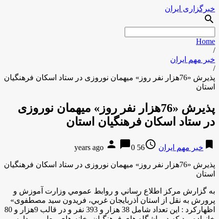
خبرگزاری ایران
search
Home
/
خبر مهم ایران
/
پذیرش «76هزار نفر روز» میهمان نوروزی در ستاد اسکان فرهنگیان
استان
پذیرش «76هزار نفر روز» میهمان نوروزی
در ستاد اسکان فرهنگیان استان
person
chat_bubble
access_time
bookmark
خبر مهم ایران
56 years ago
0
پذیرش «76هزار نفر روز» میهمان نوروزی در ستاد اسکان فرهنگیان
استان
به گزارش مركز اطلاع رساني و روابط عمومي وزارت آموزش و
پرورش به نقل از استان آذربايجان غربي، فریدون سید مصطفوی»
اظهاركرد : این تعداد شامل 38 هزار و 393 نفر و در قالب 9هزار و 80
خانواده بود که در باشگاه های فرهنگیان، خانه های معلم و مدارس