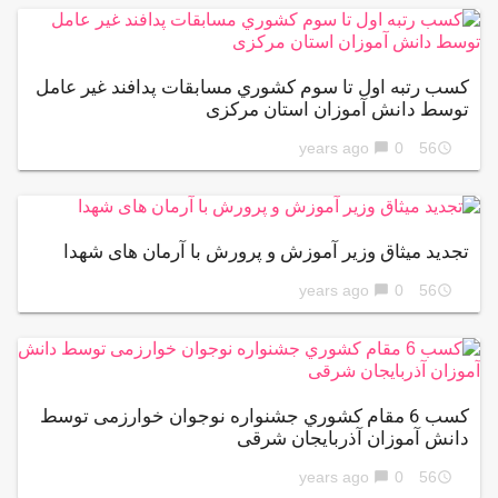
كسب رتبه اول تا سوم كشوري مسابقات پدافند غير عامل
توسط دانش آموزان استان مرکزی
0
56 years ago
chat_bubble
access_time
تجدید میثاق وزیر آموزش و پرورش با آرمان های شهدا
0
56 years ago
chat_bubble
access_time
كسب 6 مقام كشوري جشنواره نوجوان خوارزمی توسط
دانش آموزان آذربایجان شرقی
0
56 years ago
chat_bubble
access_time