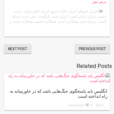
پرس نیوز
label
آخرین خبرهای ایران
,
اخبار امروز ایران
,
اخبار ایران
,
است
امنیت
,
ایران
,
ایران است
,
ایران شده
,
بازگشت
,
خبر جدید
,
نزدیک
است
,
نزدیک شده
,
همکاری است
,
همکاری امنیت
,
همکاری شده
,
و
NEXT POST
PREVIOUS POST
Related Posts
انگلیس باید پاسخگوی جنگ‌هایی باشد که در خاورمیانه به
راه انداخته است
0
56 years ago
chat_bubble
access_time