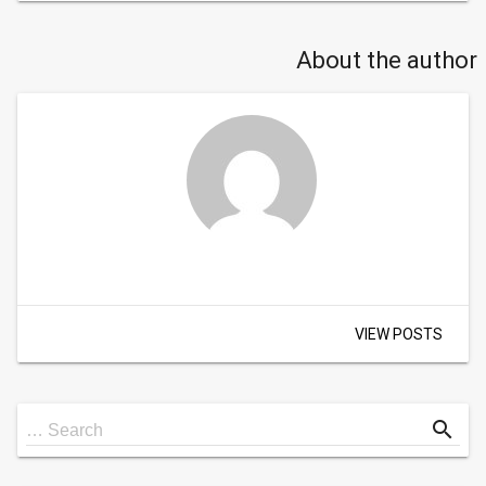
About the author
VIEW POSTS
Search
search
Search …
for