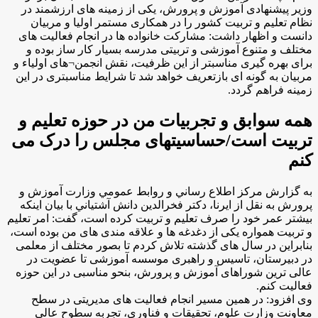
وزیر پیشنهادی آموزش و پرورش، یکی از زمینه های ارزشمند در
نظام تعلیم و تربیت کشور را در همکاری مستمر اولیا و مربیان
دانست و اظهار داشت: مشارکت خانواده ها در انجام فعالیت های
مختلف و متنوع آموزشی و تربیتی مدرسه بسیار کار ساز بوده و
برای بهره گیری مناسبتر از این ظرفیت، نقش انجمن¬های اولیاء و
مربیان به گونه ای بازتعریف خواهد شد تا شرایط مناسبتری در این
زمینه فراهم گردد.
همه سوابق و تجربیات من در حوزه تعلیم و
تربیت است/حساسیتهای مجلس را درک می
کنم
به گزارش مركز اطلاع رساني و روابط عمومي وزارت آموزش و
پرورش به نقل از ايرنا، دکتر فخرالدین دانش آشتياني با بیان اینکه
بیشتر عمر خود را صرف تعلیم و تربیت کرده است، گفت: امر تعلیم
و تربیت همواره یکی از دغدغه ها و علاقه مندی های من بوده است،
بنابراین در سال های گذشته تلاش کردم تا بصور مختلف از معلمی
در دبیرستان، تاسیس و راهبری موسسه آموزشی تا عضویت در
عالی ترین شوراهای آموزش و پرورش، بنحو مناسبی در این حوزه
فعالیت کنم.
وی افزود: در همین مسیر انجام فعالیت های مدیریتی در سطح
معاونت وزارت علوم، تحقیقات و فناوری، تجربه سطوح عالی