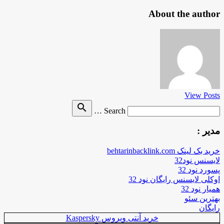
About the author
View Posts
Search
search
Search …
for
مدیر :
خرید بک لینک behtarinbacklink.com
لایسنس نود32
پسورد نود 32
اوکلی لایسنس رایگان نود 32
همیار نود 32
بهترین سئو
رایگان
خرید آنتی ویروس Kaspersky