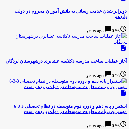
دوبرابر شدن خدمت رسانی به دانش آموزان محروم در دولت
یازدهم
chat_bubble
access_time
0
56 years ago
description
آغاز عملیات ساخت مدرسه 3کلاسه عشایری درشهرستان لردگان
chat_bubble
access_time
0
56 years ago
description
استقرار پایه دهم و دوره دوم متوسطه در نظام تحصیلی 3-3-6
مهمترین برنامه معاونت متوسطه در دولت یازدهم است
chat_bubble
access_time
0
56 years ago