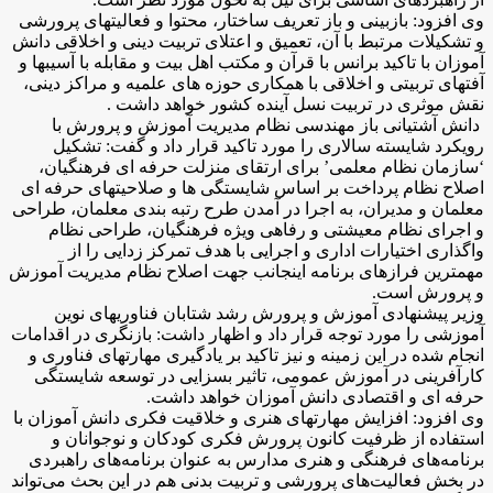
وی افزود: بازبینی و باز تعریف ساختار، محتوا و فعالیتهای پرورشی
و تشکیلات مرتبط با آن، تعمیق و اعتلای تربیت دینی و اخلاقی دانش
آموزان با تاکید برانس با قرآن و مکتب اهل بیت و مقابله با آسیبها و
آفتهای تربیتی و اخلاقی با همکاری حوزه های علمیه و مراکز دینی،
نقش موثری در تربیت نسل آینده کشور خواهد داشت .
دانش آشتیانی باز مهندسی نظام مدیریت آموزش و پرورش با
رویکرد شایسته سالاری را مورد تاکید قرار داد و گفت: تشکیل
‘سازمان نظام معلمی’ برای ارتقای منزلت حرفه ای فرهنگیان،
اصلاح نظام پرداخت بر اساس شایستگی ها و صلاحیتهای حرفه ای
معلمان و مدیران، به اجرا در آمدن طرح رتبه بندی معلمان، طراحی
و اجرای نظام معیشتی و رفاهی ویژه فرهنگیان، طراحی نظام
واگذاری اختیارات اداری و اجرایی با هدف تمرکز زدایی را از
مهمترین فرازهای برنامه اینجانب جهت اصلاح نظام مدیریت آموزش
و پرورش است.
وزیر پیشنهادی آموزش و پرورش رشد شتابان فناوریهای نوین
آموزشی را مورد توجه قرار داد و اظهار داشت: بازنگری در اقدامات
انجام شده در این زمینه و نیز تاکید بر یادگیری مهارتهای فناوری و
کارآفرینی در آموزش عمومی، تاثیر بسزایی در توسعه شایستگی
حرفه ای و اقتصادی دانش آموزان خواهد داشت.
وی افزود: افزایش مهارتهای هنری و خلاقیت فکری دانش آموزان با
استفاده از ظرفیت کانون پرورش فکری کودکان و نوجوانان و
برنامه‌های فرهنگی و هنری مدارس به عنوان برنامه‌های راهبردی
در بخش فعالیت‌های پرورشی و تربیت بدنی هم در این بحث می‌تواند