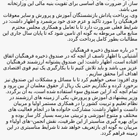
ساز، از ضرورت های اساسی برای تقویت بنیه مالی این وزارتخانه
می باشد.
وی، پرداخت پاداش بازنشستگان آموزش و پرورش و سایر معوقات
فرهنگیان را مورد تاکید و عزم جدی خود برشمرد و اظهار داشت: در
شرایط فعلی ضرورت دارد تا با تعامل و همکاری مجلس محترم
منابع مالی مربوطه به گونه ای تامین شود که تا پایان سال جاری این
مطالبات بطور کامل پرداخت گردد.
* در باره صندوق ذخیره فرهنگیان
آشتیانی با اظهار تاسف از آنچه که در صندوق ذخیره فرهنگیان اتفاق
افتاده است، اظهار داشت: این صندوق پشتوانه ارزشمند فرهنگیان
عزیز می باشد و باید تلاش کنیم تا با بکارگیری یک تیم قوی اقتصادی
اهداف آنرا محقق سازیم .
وی افزود: سعی خواهیم کرد تا با مسائل و مشکلات این صندوق نیز
برخورد کرده و نگذاریم حتی یک ریال از حقوق معلمان از بین برود و
تمام آنچه که از این صندوق سوء استفاده شده است، به آن برگردد.
وزیر پیشنهادی آموزش و پرورش، یکی از زمینه های ارزشمند در
نظام تعلیم و تربیت کشور را در همکاری مستمر اولیا و مربیان
دانست و اظهار داشت: مشارکت خانواده ها در انجام فعالیت های
مختلف و متنوع آموزشی و تربیتی مدرسه بسیار کار ساز بوده و
برای بهره گیری مناسبتر از این ظرفیت، نقش انجمن¬های اولیاء و
مربیان به گونه ای بازتعریف خواهد شد تا شرایط مناسبتری در این
زمینه فراهم گردد.