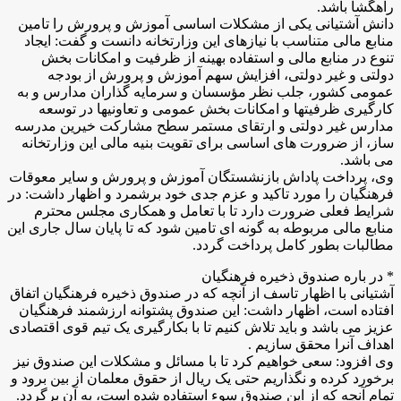
راهگشا باشد.
دانش آشتیانی یکی از مشکلات اساسی آموزش و پرورش را تامین
منابع مالی متناسب با نیازهای این وزارتخانه دانست و گفت: ایجاد
تنوع در منابع مالی و استفاده بهینه از ظرفیت و امکانات بخش
دولتی و غیر دولتی، افزایش سهم آموزش و پرورش از بودجه
عمومی کشور، جلب نظر مؤسسان و سرمایه گذاران مدارس و به
کارگیری ظرفیتها و امکانات بخش عمومی و تعاونیها در توسعه
مدارس غیر دولتی و ارتقای مستمر سطح مشارکت خیرین مدرسه
ساز، از ضرورت های اساسی برای تقویت بنیه مالی این وزارتخانه
می باشد.
وی، پرداخت پاداش بازنشستگان آموزش و پرورش و سایر معوقات
فرهنگیان را مورد تاکید و عزم جدی خود برشمرد و اظهار داشت: در
شرایط فعلی ضرورت دارد تا با تعامل و همکاری مجلس محترم
منابع مالی مربوطه به گونه ای تامین شود که تا پایان سال جاری این
مطالبات بطور کامل پرداخت گردد.
* در باره صندوق ذخیره فرهنگیان
آشتیانی با اظهار تاسف از آنچه که در صندوق ذخیره فرهنگیان اتفاق
افتاده است، اظهار داشت: این صندوق پشتوانه ارزشمند فرهنگیان
عزیز می باشد و باید تلاش کنیم تا با بکارگیری یک تیم قوی اقتصادی
اهداف آنرا محقق سازیم .
وی افزود: سعی خواهیم کرد تا با مسائل و مشکلات این صندوق نیز
برخورد کرده و نگذاریم حتی یک ریال از حقوق معلمان از بین برود و
تمام آنچه که از این صندوق سوء استفاده شده است، به آن برگردد.