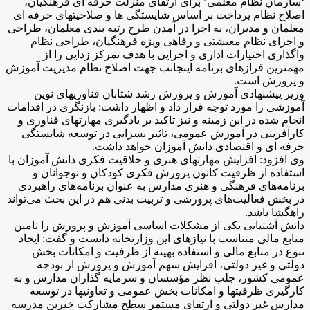
‘سازمان نظام معلمی’ برای ارتقای منزلت حرفه ای فرهنگیان،
اصلاح نظام پرداخت بر اساس شایستگی ها و صلاحیتهای حرفه ای
معلمان و مدیران، به اجرا در آمدن طرح رتبه بندی معلمان، طراحی
و اجرای نظام معیشتی و رفاهی ویژه فرهنگیان، طراحی نظام
واگذاری اختیارات اداری و اجرایی با هدف تمرکز زدایی را از
مهمترین فرازهای برنامه اینجانب جهت اصلاح نظام مدیریت آموزش
و پرورش است.
وزیر پیشنهادی آموزش و پرورش رشد شتابان فناوریهای نوین
آموزشی را مورد توجه قرار داد و اظهار داشت: بازنگری در اقدامات
انجام شده در این زمینه و نیز تاکید بر یادگیری مهارتهای فناوری و
کارآفرینی در آموزش عمومی، تاثیر بسزایی در توسعه شایستگی
حرفه ای و اقتصادی دانش آموزان خواهد داشت.
وی افزود: افزایش مهارتهای هنری و خلاقیت فکری دانش آموزان با
استفاده از ظرفیت کانون پرورش فکری کودکان و نوجوانان و
برنامه‌های فرهنگی و هنری مدارس به عنوان برنامه‌های راهبردی
در بخش فعالیت‌های پرورشی و تربیت بدنی هم در این بحث می‌تواند
راهگشا باشد.
دانش آشتیانی یکی از مشکلات اساسی آموزش و پرورش را تامین
منابع مالی متناسب با نیازهای این وزارتخانه دانست و گفت: ایجاد
تنوع در منابع مالی و استفاده بهینه از ظرفیت و امکانات بخش
دولتی و غیر دولتی، افزایش سهم آموزش و پرورش از بودجه
عمومی کشور، جلب نظر مؤسسان و سرمایه گذاران مدارس و به
کارگیری ظرفیتها و امکانات بخش عمومی و تعاونیها در توسعه
مدارس غیر دولتی و ارتقای مستمر سطح مشارکت خیرین مدرسه