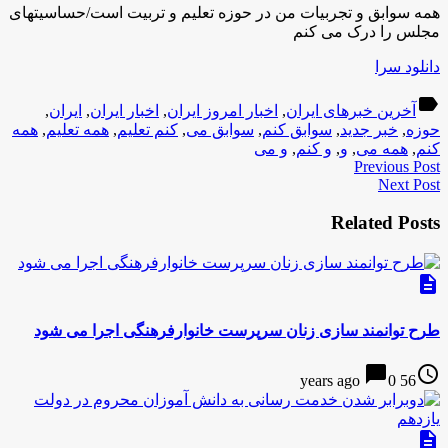
همه سوابق و تجربیات من در حوزه تعلیم و تربیت است/حساسیتهای
مجلس را درک می کنم
دانلود سرا
label
آخرین خبرهای ایران
,
اخبار امروز ایران
,
اخبار ایران
,
ایران
,
حوزه
,
خبر جدید
,
سوابق کنم
,
سوابق می
,
کنم تعلیم
,
همه تعلیم
,
همه
کنم
,
همه می
,
و
,
و کنم
,
و می
Previous Post
Next Post
Related Posts
description
طرح توانمند سازی زنان سرپرست خانوارفرهنگی اجرا می شود
chat_bubble
access_time
0
56 years ago
description