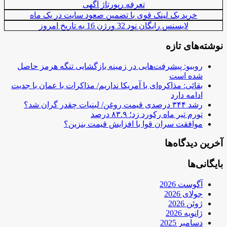
تعرفه رپورتاژ آگهی
خرید بک لینک قوی با تضمین صعود سایت در یک ماه
لایسنس رایگان نود 32 ورژن 16 به تاریخ امروز
نوشته‌های تازه
روبیو: پیشرفت‌هایی در زمینه بازگشایی تنگه هرمز حاصل
شده است
بقائی: مذاکره‌ای با آمریکا نداریم/ مذاکرات با عمان با جدیت
ادامه دارد
رشد ۳۴۴ درصدی قیمت روغن/ لبنیات چقدر گران شد؟
تورم تیر ماه رکورد زد؛ ۸۳.۹ درصد
موافقت سران قوا با افزایش قیمت بنزین؟
آخرین دیدگاه‌ها
بایگانی‌ها
آگوست 2026
جولای 2026
ژوئن 2026
ژانویه 2026
دسامبر 2025