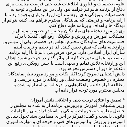
علوم، تحقیقات و فناوری اطلاعات شد، حتی فرصت مناسب برای
دفاع از برنامه هایم نیز فراهم نبود ولی در این مجلس با توجه به
خصوصیات و ویژگی های ارزشمند آن، این امیدواری وجود دارد تا با
ارایه برنامه و فرصتی که نمایندگان محترم فراهم می کنند، بتوانم از
دیدگاه ها و اهداف و برنامه هایم دفاع کنم.
وی در مورد دغدغه های نمایندگان مجلس در خصوص مسائل و
مشکلات آموزش و پرورش و چگونگی رفع آنها، گفت: با درک
حساسیت های نمایندگان محترم مجلس در خصوص یکی از مهمترین
وزارتخانه هایی که نقش تعیین کننده ای در تعلیم و تربیت آینده
سازان ایران اسلامی دارد، برخود فرض می دانم تا با ارایه برنامه
مناسب و اعمال مدیریت کارساز و اثر گذار در جهت پیشبرد اهداف
این وزارتخانه تلاش نمایم و بدیهی است با چنین رویکردی رفع این
دغدغه ها دور از دسترس نخواهد بود.
دانش آشتیانی تصریح کرد: اکثر نکات و موارد مورد نظر نمایندگان
محترم در خصوص وضعیت فعلی وزارتخانه را مورد بررسی و
مطالعه قرار داده و راهکارهایی را درغالب برنامه ارایه شده به
مجلس محترم مورد توجه قرار داده ام.
* تعمیق و اعتلای تربیت دینی و اخلاقی دانش آموزان
وزیر پیشنهادی آموزش و پرورش، برنامه ارایه شده به مجلس را
حاصل معلومات، تجربیات و متکی به اسناد فرادستی و الزامات
قانونی دانست و گفت: تمرکز بر اجرای مضامین سند تحول بنیادین
آموزش و پرورش و آموزش های فنی و حرفه ای و مهارت آموزی
از راهبردهای اساسی برای نیل به تحول مورد نظر است.