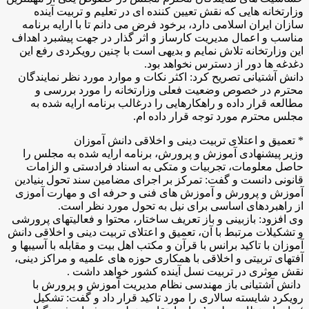
وزارتخانه هایی که نقش تعیین کننده ای در تعلیم و تربیت آینده
سازان ایران اسلامی دارد، برخود فرض می دانم تا با ارایه برنامه
مناسب و اعمال مدیریت کارساز و اثر گذار در جهت پیشبرد اهداف
این وزارتخانه تلاش نمایم و بدیهی است با چنین رویکردی رفع این
دغدغه ها دور از دسترس نخواهد بود.
دانش آشتیانی تصریح کرد: اکثر نکات و موارد مورد نظر نمایندگان
محترم در خصوص وضعیت فعلی وزارتخانه را مورد بررسی و
مطالعه قرار داده و راهکارهایی را درغالب برنامه ارایه شده به
مجلس محترم مورد توجه قرار داده ام.
* تعمیق و اعتلای تربیت دینی و اخلاقی دانش آموزان
وزیر پیشنهادی آموزش و پرورش، برنامه ارایه شده به مجلس را
حاصل معلومات، تجربیات و متکی به اسناد فرادستی و الزامات
قانونی دانست و گفت: تمرکز بر اجرای مضامین سند تحول بنیادین
آموزش و پرورش و آموزش های فنی و حرفه ای و مهارت آموزی
از راهبردهای اساسی برای نیل به تحول مورد نظر است.
وی افزود: بازبینی و باز تعریف ساختار، محتوا و فعالیتهای پرورشی
و تشکیلات مرتبط با آن، تعمیق و اعتلای تربیت دینی و اخلاقی دانش
آموزان با تاکید برانس با قرآن و مکتب اهل بیت و مقابله با آسیبها و
آفتهای تربیتی و اخلاقی با همکاری حوزه های علمیه و مراکز دینی،
نقش موثری در تربیت نسل آینده کشور خواهد داشت .
دانش آشتیانی باز مهندسی نظام مدیریت آموزش و پرورش با
رویکرد شایسته سالاری را مورد تاکید قرار داد و گفت: تشکیل