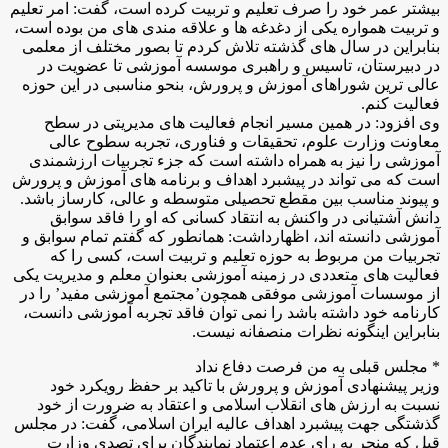
بیشتر عمر خود را صرف تعلیم و تربیت کرده است، گفت: امر تعلیم
و تربیت همواره یکی از دغدغه ها و علاقه مندی های من بوده است،
بنابراین در سال های گذشته تلاش کردم تا بصور مختلف از معلمی
در دبیرستان، تاسیس و راهبری موسسه آموزشی تا عضویت در
عالی ترین شوراهای آموزش و پرورش، بنحو مناسبی در این حوزه
فعالیت کنم.
وی افزود: در همین مسیر انجام فعالیت های مدیریتی در سطح
معاونت وزارت علوم، تحقیقات و فناوری، تجربه سطوح عالی
آموزشی را نیز به همراه داشته است که جزء تجربیات ارزشمندی
است که می تواند در پیشبرد اهداف و برنامه های آموزش و پرورش
و پیوند مناسب بین مقطع تحصیلی متوسطه و عالی، کارساز باشد.
دانش آشتیانی در واکنش به انتقاد کسانی که او را فاقد سوابق
آموزشی دانسته اند، اظهارداشت: همانطور که گفتم تمام سوابق و
تجربیات من مربوط به حوزه تعلیم و تربیت است، کسی را که
فعالیت های متعددی در زمینه آموزشی بعنوان معلم و مدیریت یکی
از موسسات آموزشی موفقی همچون’مجتمع آموزشی مفید’ را در
کارنامه خود داشته باشد را نمی توان فاقد تجربه آموزشی دانست،
بنابراین اینگونه نظرات منصفانه نیست.
* مجلس قبلی به من فرصت دفاع نداد
وزیر پیشنهادی آموزش و پرورش با تاکید بر حفظ رویکرد خود
نسبت به ارزش های انقلاب اسلامی و اعتقاد به ضرورت از خود
گذشتگی جهت پیشبرد اهداف عالیه ایران اسلامی، گفت: در مجلس
قبل که منجر به رای عدم اعتماد نمایندگان برای تصدی وزارت