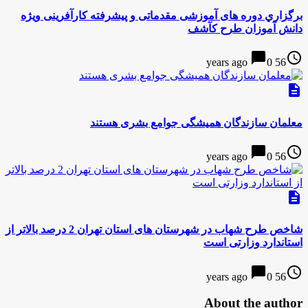
برگزاري دوره های آموزشی مقدماتی و پیشرفته کارآفرینی ويژه
دانش آموزان طرح کآشف
chat_bubble
access_time
0
56 years ago
description
معلمان سازندگان همیشگی جوامع بشری هستند
chat_bubble
access_time
0
56 years ago
description
شاخص طرح شهاب در شهرستان های استان تهران 2 درصد بالاتر از
استاندارد وزارتی است
chat_bubble
access_time
0
56 years ago
About the author