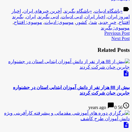
label
«‌باشگاه ادبیات
,
«‌باشگاه بگیرند
,
آخرین خبرهای ایران
,
اخبار
امروز ایران
,
اخبار ایران
,
ادبی ادبیات
,
ادبی بگیرند
,
ایران
,
بگیرند
افتتاح
,
خبر جدید
,
شد/
,
کشور
,
موسوی: ادبیات
,
موسوی: افتتاح
,
موسوی: بگیرند
Previous Post
Next Post
Related Posts
description
بیش از 88 هزار نفر از دانش آموزان ابتدایی استان در جشنواره
جابربن حیان شرکت کردند
chat_bubble
access_time
0
56 years ago
description