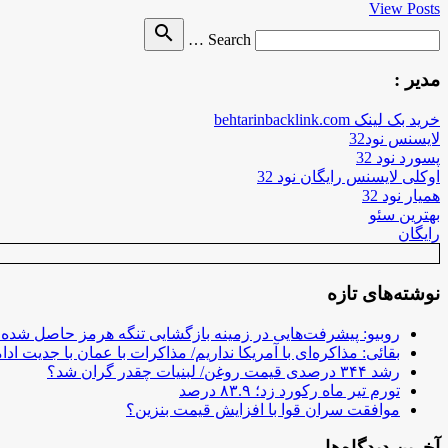
View Posts
Search
search
Search …
for
مدیر :
خرید بک لینک behtarinbacklink.com
لایسنس نود32
پسورد نود 32
اوکلی لایسنس رایگان نود 32
همیار نود 32
بهترین سئو
رایگان
نوشته‌های تازه
روبیو: پیشرفت‌هایی در زمینه بازگشایی تنگه هرمز حاصل شده
بقائی: مذاکره‌ای با آمریکا نداریم/ مذاکرات با عمان با جدیت ادام
رشد ۳۴۴ درصدی قیمت روغن/ لبنیات چقدر گران شد؟
تورم تیر ماه رکورد زد؛ ۸۳.۹ درصد
موافقت سران قوا با افزایش قیمت بنزین؟
آخرین دیدگاه‌ها