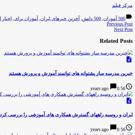
مرکز فیلم
label
500 آموزان
,
500 دانش
,
آخرین خبرهای ایران
,
آموزان برای
,
اخبار 
Previous Post
Next Post
Related Posts
description
خیرین مدرسه ساز پشتوانه های توانمند آموزش و پرورش هستند
chat_bubble
access_time
0
56 years ago
description
ایران و روسیه راههای گسترش همكاری های آموزشی را بررسی كردن
chat_bubble
access_time
0
56 years ago