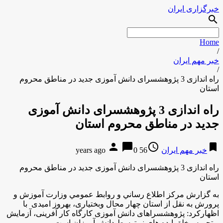
خبرگزاری ایران
search
Home
/
خبر مهم ایران
/
راه اندازی 3 پژوهشسرای دانش آموزی جدید در مناطق محروم
استان
راه اندازی 3 پژوهشسرای دانش آموزی
جدید در مناطق محروم استان
person
chat_bubble
access_time
bookmark
خبر مهم ایران
56 years ago
0
راه اندازی 3 پژوهشسرای دانش آموزی جدید در مناطق محروم
استان
به گزارش مركز اطلاع رساني و روابط عمومي وزارت آموزش و
پرورش به نقل از استان چهار محال وبختیاری، بهروز امیدی با
اظهاركرد: پژوهشسراهای دانش آموزی کارگاه کار آفرینی، آزمایش
و تجربه وخلق ایده های نو توسط دانش آموزان است
.