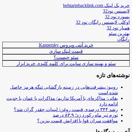
خرید بک لینک behtarinbacklink.com
لایسنس نود32
پسورد نود 32
اوکلی لایسنس رایگان نود 32
همیار نود 32
بهترین سئو
رایگان
خرید آنتی ویروس Kaspersky
قیمت لینک سازی
سئو چیست؟
سئو و بهینه سازی سایت برای کلمه کلیدی خرید ابزار
نوشته‌های تازه
روبیو: پیشرفت‌هایی در زمینه بازگشایی تنگه هرمز حاصل
شده است
بقائی: مذاکره‌ای با آمریکا نداریم/ مذاکرات با عمان با جدیت
ادامه دارد
رشد ۳۴۴ درصدی قیمت روغن/ لبنیات چقدر گران شد؟
تورم تیر ماه رکورد زد؛ ۸۳.۹ درصد
موافقت سران قوا با افزایش قیمت بنزین؟
آخرین دیدگاه‌ها