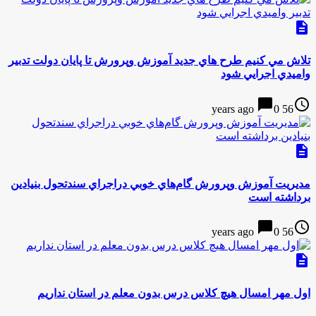
description
تلاش مي كنيم طرح هاي جديد آموزش وپرورش تا پايان دولت تدبير
واميدي اجرايي شود
chat_bubble
access_time
0
56 years ago
description
مديريت آموزش وپرورش گام‌هاي خوبي دراجراي سندتحول بنيادين
برداشته است
chat_bubble
access_time
0
56 years ago
description
اول مهر امسال هیچ کلاس درس بدون معلم در استان نداریم