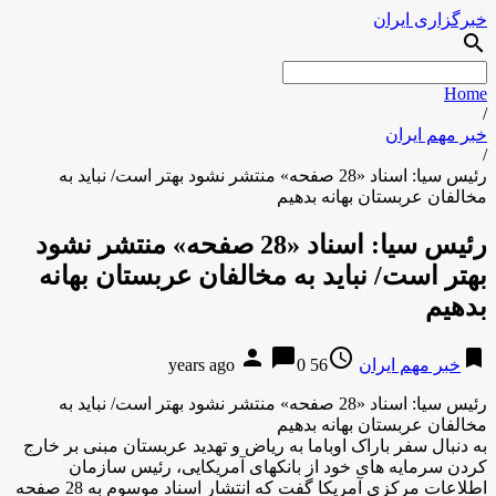
خبرگزاری ایران
search
Home
/
خبر مهم ایران
/
رئیس سیا: اسناد «28 صفحه» منتشر نشود بهتر است/ نباید به
مخالفان عربستان بهانه بدهیم
رئیس سیا: اسناد «28 صفحه» منتشر نشود
بهتر است/ نباید به مخالفان عربستان بهانه
بدهیم
person
chat_bubble
access_time
bookmark
خبر مهم ایران
56 years ago
0
رئیس سیا: اسناد «28 صفحه» منتشر نشود بهتر است/ نباید به
مخالفان عربستان بهانه بدهیم
به دنبال سفر باراک اوباما به ریاض و تهدید عربستان مبنی بر خارج
کردن سرمایه های خود از بانکهای آمریکایی، رئیس سازمان
اطلاعات مرکزی آمریکا گفت که انتشار اسناد موسوم به 28 صفحه