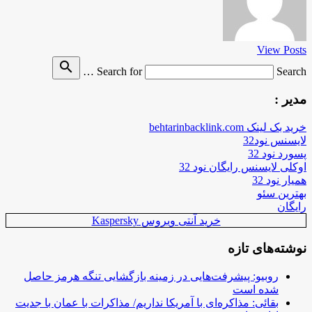
View Posts
search
Search for
Search …
مدیر :
خرید بک لینک behtarinbacklink.com
لایسنس نود32
پسورد نود 32
اوکلی لایسنس رایگان نود 32
همیار نود 32
بهترین سئو
رایگان
خرید آنتی ویروس Kaspersky
نوشته‌های تازه
روبیو: پیشرفت‌هایی در زمینه بازگشایی تنگه هرمز حاصل
شده است
بقائی: مذاکره‌ای با آمریکا نداریم/ مذاکرات با عمان با جدیت