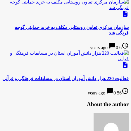
description
سازمان مرکزی تعاون روستایی مکلف به خرید حمایتی گوجه
فرنگی شد
chat_bubble
access_time
0
6 years ago
description
فعالیت 220 هزار دانش آموزان استان در مسابقات فرهنگی و قرآنی
chat_bubble
access_time
0
56 years ago
About the author