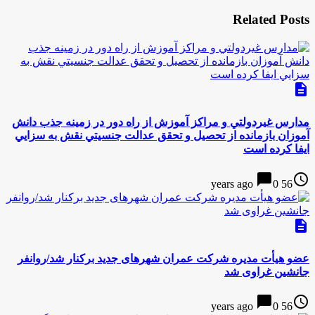
Related Posts
description
مدارس غيردولتي و مراكز آموزش از راه دور در زمينه جذب دانش
آموزان بازمانده از تحصيل و تحقق عدالت جنسيتي نقش به سزايي
ايفا كرده است
chat_bubble
access_time
0
56 years ago
description
عضو هیأت مدیره شرکت عمران شهرهای جدید برکنار شد/روانفر
جانشین غراوی شد
chat_bubble
access_time
0
56 years ago