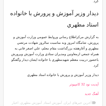
كرد.
ديدار وزير آموزش و پرورش با خانواده
استاد مطهري
به گزارش مركزاطلاع رساني وروابط عمومي وزارت آموزش و
پرورش، شامگاه امروز وبه مناسبت سالروز شهادت مرتضي
مطهري و آغازهفته بزرگداشت مقام معلم، علي اصغر فاني به
همراه جمعي ازمعاونين ومديران ستادي وزارت آموزش وپرورش
باحضور دربيت معظم شهيدمطهري با خانواده ايشان ديدار وگفتگو
كرد.
ديدار وزير آموزش و پرورش با خانواده استاد مطهري
آپدیت نود 32 کامپیوتر
آهنگ جدید
label
آخرین خبرهای ایران
,
آموزش استاد
,
آموزش مطهري
,
اخبار