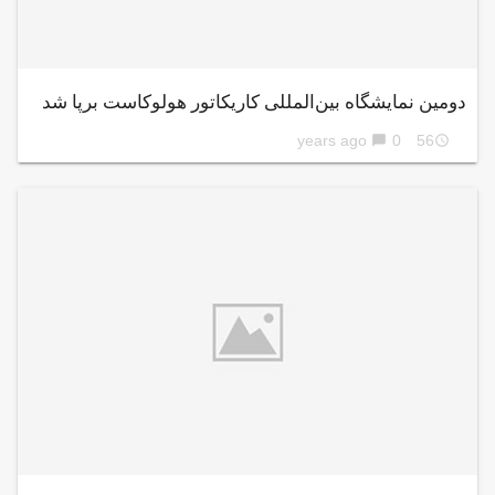
دومین نمایشگاه بین‌المللی کاریکاتور هولوکاست برپا شد
0
56 years ago
chat_bubble
access_time