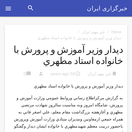
search
خبرگزاری ایران

Home
/
خبر مهم ایران
/
ديدار وزير آموزش و پرورش با خانواده استاد مطهري
ديدار وزير آموزش و پرورش با
خانواده استاد مطهري
chat_bubble
person
access_time
bookmark
خبر مهم ایران
56 years ago
0
ديدار وزير آموزش و پرورش با خانواده استاد مطهري
به گزارش مركزاطلاع رساني وروابط عمومي وزارت آموزش و
پرورش، شامگاه امروز وبه مناسبت سالروز شهادت مرتضي
مطهري و آغازهفته بزرگداشت مقام معلم، علي اصغر فاني به
همراه جمعي ازمعاونين ومديران ستادي وزارت آموزش وپرورش
باحضور دربيت معظم شهيدمطهري با خانواده ايشان ديدار وگفتگو