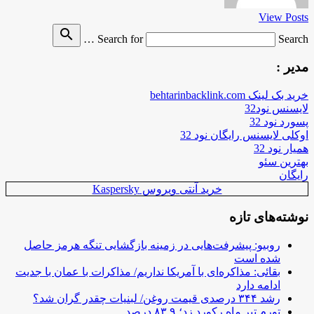
View Posts
search
Search for
Search …
مدیر :
خرید بک لینک behtarinbacklink.com
لایسنس نود32
پسورد نود 32
اوکلی لایسنس رایگان نود 32
همیار نود 32
بهترین سئو
رایگان
خرید آنتی ویروس Kaspersky
نوشته‌های تازه
روبیو: پیشرفت‌هایی در زمینه بازگشایی تنگه هرمز حاصل
شده است
بقائی: مذاکره‌ای با آمریکا نداریم/ مذاکرات با عمان با جدیت
ادامه دارد
رشد ۳۴۴ درصدی قیمت روغن/ لبنیات چقدر گران شد؟
تورم تیر ماه رکورد زد؛ ۸۳.۹ درصد