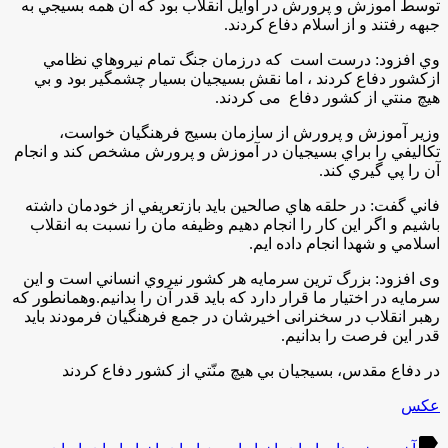
توسط آموزش و پرورش در اوايل انقلاب بود كه آن همه بسيجي به
جبهه رفتند و از اسلام دفاع كردند.
وي افزود: درست است كه درزمان جنگ تمام نيروهاي نظامي
ازكشور دفاع كردند ، اما نقش بسيجیان بسيار چشمگير بود و بي
هيچ منتي از كشور دفاع می کردند.
وزير آموزش و پرورش از سازمان بسيج فرهنگيان خواست،
تكاليفي را براي بسيجيان در آ‌موزش و پرورش مشخص كند و انجام
آن را پي گيري كند.
فاني گفت: در حلقه هاي صالحين بايد بازتعريفي از خودمان داشته
باشيم و اگر اين كار را انجام دهيم وظيفه مان را نسبت به انقلاب
اسلامي و شهدا انجام داده ايم.
وی افزود: بزرگ ترين سرمايه هر كشور نيروي انساني است و این
سرمایه در اختيار ما قرار دارد که باید قدر آن را بدانیم.وهمانطور که
رهبر انقلاب در سخنرانی اخیرشان در جمع فرهنگیان فرمودند باید
قدر این فرصت را بدانیم.
در دفاع مقدس، بسيجيان بي هيچ منّتي از كشور دفاع كردند
عکس
label