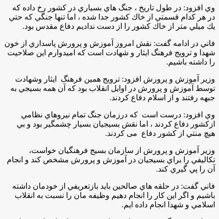
وي افزود: در طول تاريخ ، جنگ هاي بسياري در كشور رخ داده كه
در هر كدام قسمتي از خاك كشور جدا شده ، اما تنها جنگي كه حتي
يك ميلي متر از خاك كشور را از دست نداديم دفاع مقدس بود.
فاني در ادامه گفت: نقش امروز آموزش و پرورش پاسداري از خون
شهدا و ترويج فرهنگ ايثار و شهادت است كه اميدوارم اين صلاحيت
را داشته باشيم.
وزير ‌آموزش و پرورش افزود: ترويج همين فرهنگ ایثار وشهادت
توسط آموزش و پرورش در اوايل انقلاب بود كه آن همه بسيجي به
جبهه رفتند و از اسلام دفاع كردند.
وي افزود: درست است كه درزمان جنگ تمام نيروهاي نظامي
ازكشور دفاع كردند ، اما نقش بسيجیان بسيار چشمگير بود و بي
هيچ منتي از كشور دفاع می کردند.
وزير آموزش و پرورش از سازمان بسيج فرهنگيان خواست،
تكاليفي را براي بسيجيان در آ‌موزش و پرورش مشخص كند و انجام
آن را پي گيري كند.
فاني گفت: در حلقه هاي صالحين بايد بازتعريفي از خودمان داشته
باشيم و اگر اين كار را انجام دهيم وظيفه مان را نسبت به انقلاب
اسلامي و شهدا انجام داده ايم.