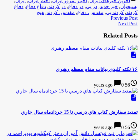
آخرین خبرهای ایران
,
اخبار امروز ایران
,
اخبار ایران
,
ایران
,
بسيجيان
,
خبر جدید
,
در بي
,
در دفاع
,
در كردند
,
دفاع دفاع
,
دفاع
كردند
,
كردند بي
,
مقدس، دفاع
,
مقدس، كردند
,
هيچ
Previous Post
Next Post
Related Posts
description
۱۶ نکته کلیدی بیانات مقام معظم رهبری
chat_bubble
access_time
0
56 years ago
description
تمديد سفارش كتاب هاي درسي تا 15 خردادماه سال جاري
chat_bubble
access_time
0
56 years ago