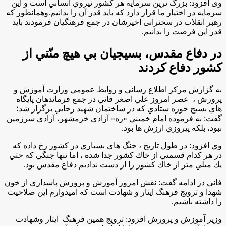
وی افزود: بزرگ ترين سرمايه هر كشور نيروي انساني است و این
سرمایه در اختيار ما قرار دارد که باید قدر آن را بدانیم.وهمانطور که
رهبر انقلاب در سخنرانی اخیرشان در جمع فرهنگیان فرمودند باید
قدر این فرصت را بدانیم.
در دفاع مقدس، بسيجيان بي هيچ منّتي از
كشور دفاع كردند
به گزارش مركز اطلاع رساني و روابط عمومي وزارت آموزش و
پرورش ، عصر امروز علي اصغر فاني در جمع فرماندهان پايگاه
هاي بسيج حوزه ستادي كه در ساختمان شهيد رجايي برگزار شد؛
گفت: به فرموده امام خميني «ره» آزادي خرمشهر، آزادي سرزمين
نبود، بلكه پيروزي ارزش ها بود.
وي افزود: در طول تاريخ ، جنگ هاي بسياري در كشور رخ داده كه
در هر كدام قسمتي از خاك كشور جدا شده ، اما تنها جنگي كه حتي
يك ميلي متر از خاك كشور را از دست نداديم دفاع مقدس بود.
فاني در ادامه گفت: نقش امروز آموزش و پرورش پاسداري از خون
شهدا و ترويج فرهنگ ايثار و شهادت است كه اميدوارم اين صلاحيت
را داشته باشيم.
وزير ‌آموزش و پرورش افزود: ترويج همين فرهنگ ایثار وشهادت