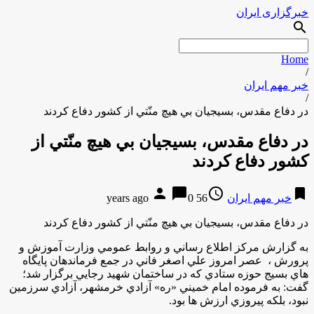
خبرگزاری ایران
search
Home
/
خبر مهم ایران
/
در دفاع مقدس، بسيجيان بي هيچ منّتي از كشور دفاع كردند
در دفاع مقدس، بسيجيان بي هيچ منّتي از
كشور دفاع كردند
person
chat_bubble
access_time
bookmark
خبر مهم ایران
56 years ago
0
در دفاع مقدس، بسيجيان بي هيچ منّتي از كشور دفاع كردند
به گزارش مركز اطلاع رساني و روابط عمومي وزارت آموزش و
پرورش ، عصر امروز علي اصغر فاني در جمع فرماندهان پايگاه
هاي بسيج حوزه ستادي كه در ساختمان شهيد رجايي برگزار شد؛
گفت: به فرموده امام خميني «ره» آزادي خرمشهر، آزادي سرزمين
نبود، بلكه پيروزي ارزش ها بود.