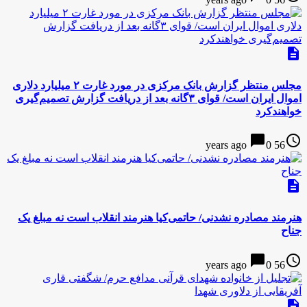
description
مجلس منتظر گزارش بانک مرکزی در مورد غارت ۲ میلیارد دلاری
اموال ایران است/ قوای ۳گانه بعد از دریافت گزارش تصمیم‌گیری
خواهندکرد
chat_bubble
access_time
0
56 years ago
description
هنرمند مصادره نشدنی/ حاتمی‌کیا هنرمند انقلاب است نه مبلغ یک
جناح
chat_bubble
access_time
0
56 years ago
description