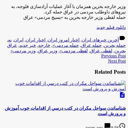
وزیر خارجه بحرین همزمان با آغاز عملیات آزادسازی فلوجه، به
نیروهای داوطلب مردمی در عراق حمله کرد.
حمله لفظی وزیر خارجه بحرین به «بسیج مردمی» عراق
دانلود فیلم جدید
label
آخرین خبرهای ایران
,
اخبار امروز ایران
,
اخبار ایران
,
ایران
,
به
,
حمله بحرین
,
حمله عراق
,
حمله مردمی»
,
خارجه
,
خبر جدید
,
عراق
بحرین
,
لفظی عراق
,
لفظی مردمی»
,
وزیر عراق
,
وزیر مردمی»
Previous Post
Next Post
Related Posts
description
شناساندن سواحل مكران در كتب درسي از اقدامات خوب آموزش
و پرورش است
chat_bubble
access_time
0
56 years ago