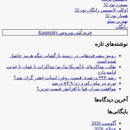
پسورد نود 32
اوکلی لایسنس رایگان نود 32
همیار نود 32
بهترین سئو
رایگان
خرید آنتی ویروس Kaspersky
نوشته‌های تازه
روبیو: پیشرفت‌هایی در زمینه بازگشایی تنگه هرمز حاصل
شده است
بقائی: مذاکره‌ای با آمریکا نداریم/ مذاکرات با عمان با جدیت
ادامه دارد
رشد ۳۴۴ درصدی قیمت روغن/ لبنیات چقدر گران شد؟
تورم تیر ماه رکورد زد؛ ۸۳.۹ درصد
موافقت سران قوا با افزایش قیمت بنزین؟
آخرین دیدگاه‌ها
بایگانی‌ها
آگوست 2026
جولای 2026